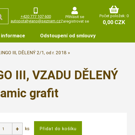
Počet položek: 0
+420 777 107 600
Přihlásit se
autopotahyjano@seznam.cz
Zaregistrovat se
0,00 CZK
 informace
Odstoupení od smlouvy
NGO III, DĚLENÝ 2/1, od r. 2018
O III, VZADU DĚLENÝ
namic grafit
ks