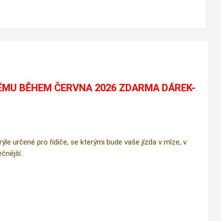
ÉMU BĚHEM ČERVNA 2026 ZDARMA DÁREK-
e určené pro řidiče, se kterými bude vaše jízda v mlze, v
čnější.