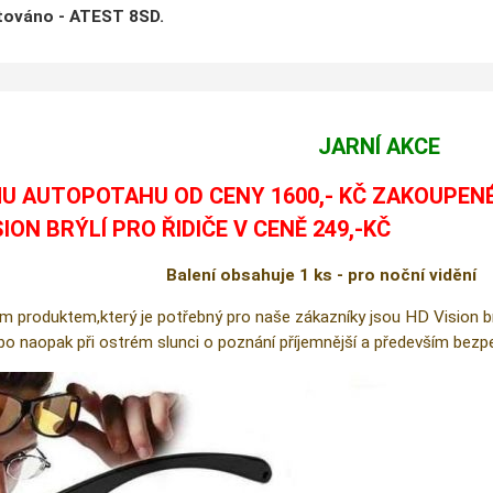
stováno - ATEST 8SD.
JARNÍ AKCE
U AUTOPOTAHU OD CENY 1600,- KČ ZAKOUPEN
SION BRÝLÍ PRO ŘIDIČE V CENĚ 249,-KČ
Balení obsahuje 1 ks - pro noční vidění
m produktem,který je potřebný pro naše zákazníky jsou HD Vision brýl
ebo naopak při ostrém slunci o poznání příjemnější a především bezpe