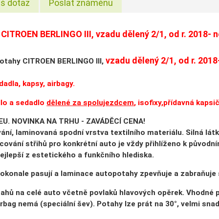
š dotaz
Poslat známénu
y
CITROEN BERLINGO III, vzadu dělený 2/1, od r. 2018- 
vzadu dělený 2/1, od r. 201
otahy CITROEN BERLINGO III,
dadla, kapsy, airbagy.
lo a sedadlo
dělené za spolujezdcem
, isofixy,přídavná kapsi
EU. NOVINKA NA TRHU - ZAVÁDĚCÍ CENA!
ání, laminovaná spodní vrstva textilního materiálu. Silná látk
cování střihů pro konkrétní auto je vždy přihlíženo k původ
nejlepší z estetického a funkčního hlediska.
okonale pasují a laminace autopotahy zpevňuje a zabraňuje 
hů na celé auto včetně povlaků hlavových opěrek. Vhodné pro
irbag nemá (speciální šev). Potahy lze prát na 30°, velmi sn