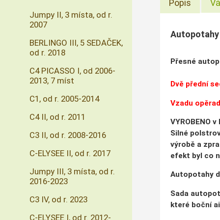
Popis
Vá
Jumpy II, 3 místa, od r.
2007
Autopotah
BERLINGO III, 5 SEDAČEK,
od r. 2018
Přesné autop
C4 PICASSO I, od 2006-
2013, 7 míst
Dvě přední se
C1, od r. 2005-2014
Vzadu opěrad
C4 II, od r. 2011
VYROBENO v 
Silné polstrov
C3 II, od r. 2008-2016
výrobě a zpra
C-ELYSEE II, od r. 2017
efekt byl co 
Jumpy III, 3 místa, od r.
Autopotahy d
2016-2023
Sada autopota
C3 IV, od r. 2023
které boční a
C-ELYSEE I, od r. 2012-