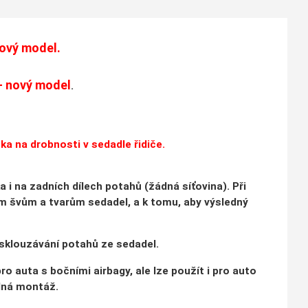
nový model
.
8- nový model
.
čka na drobnosti v sedadle řidiče.
a i na zadních dílech potahů (žádná síťovina). Při
ním švům a tvarům sedadel, a k tomu, aby výsledný
sklouzávání potahů ze sedadel.
 auta s bočními airbagy, ale lze použít i pro auto
adná montáž.