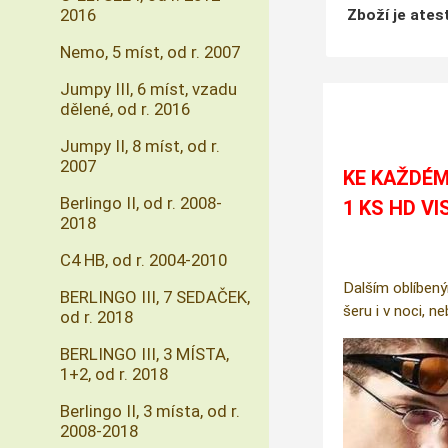
2016
Zboží je ate
Nemo, 5 míst, od r. 2007
Jumpy III, 6 míst, vzadu
dělené, od r. 2016
Jumpy II, 8 míst, od r.
2007
KE KAŽDÉM
Berlingo II, od r. 2008-
1 KS HD VI
2018
C4 HB, od r. 2004-2010
Dalším oblíbený
BERLINGO III, 7 SEDAČEK,
šeru i v noci, n
od r. 2018
BERLINGO III, 3 MÍSTA,
1+2, od r. 2018
Berlingo II, 3 místa, od r.
2008-2018