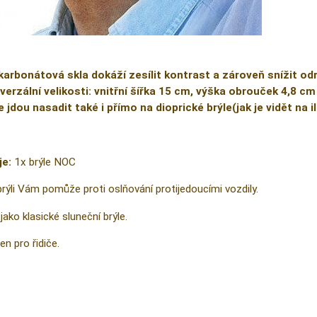
karbonátová skla dokáží zesílit kontrast a zároveň snížit od
verzální velikosti: vnitřní šířka 15 cm, výška obrouček 4,8 cm
e jdou nasadit také i přímo na dioprické brýle(jak je vidět na 
je:
1x brýle NOC
brýli Vám pomůže proti oslňování protijedoucími vozdily.
jako klasické sluneční brýle.
en pro řidiče.