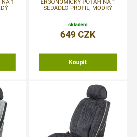
 NA 1
ERGONOMICKÝ POTAH NA 1
EDÝ
SEDADLO PROFIL, MODRÝ
skladem
649
CZK