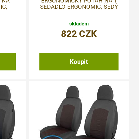
 NA 1
ERGONOMICKÝ POTAH NA 1
IC,
SEDADLO ERGONOMIC, ŠEDÝ
skladem
822
CZK