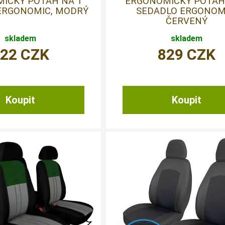
ICKÝ POTAH NA 1
ERGONOMICKÝ POTAH
ERGONOMIC, MODRÝ
SEDADLO ERGONOM
ČERVENÝ
skladem
skladem
822
CZK
829
CZK