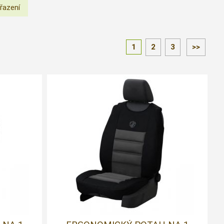
1
2
3
>>