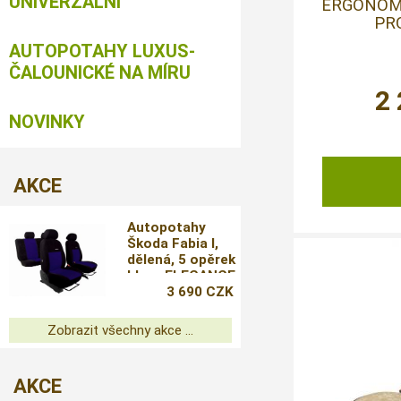
UNIVERZÁLNÍ
ERGONOM
PR
AUTOPOTAHY LUXUS-
ČALOUNICKÉ NA MÍRU
2
NOVINKY
AKCE
Autopotahy
Škoda Fabia I,
dělená, 5 opěrek
hlavy ELEGANCE
ALCANTARA,
3 690 CZK
černomodré
Zobrazit všechny akce ...
AKCE