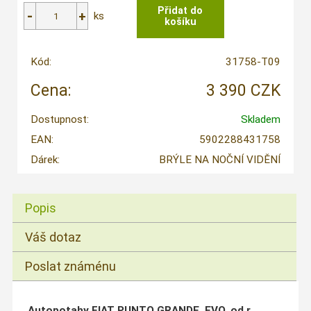
ks
Kód:
31758-T09
Cena:
3 390 CZK
Dostupnost:
Skladem
EAN:
5902288431758
Dárek:
BRÝLE NA NOČNÍ VIDĚNÍ
Popis
Váš dotaz
Poslat známénu
Autopotahy FIAT PUNTO GRANDE, EVO, od r.