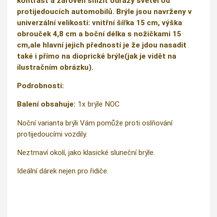
kontrast a zároveň snížit odrazy světel od
protijedoucích automobilů. Brýle jsou navrženy v
univerzální velikosti: vnitřní šířka 15 cm, výška
obrouček 4,8 cm a boční délka s nožičkami 15
cm,ale hlavní jejich předností je že jdou nasadit
také i přímo na dioprické brýle(jak je vidět na
ilustračním obrázku).
Podrobnosti:
Balení obsahuje:
1x brýle NOC
Noční varianta brýli Vám pomůže proti oslňování
protijedoucími vozdily.
Neztmaví okolí, jako klasické sluneční brýle.
Ideální dárek nejen pro řidiče.