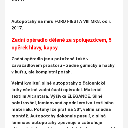
Autopotahy na míru FORD FIESTA VIII MK8, od r.
2017.
Zadní opěradlo dělené za spolujezdcem, 5
opěrek hlavy, kapsy.
Zadní opěradla jsou potažená také v
zavazadlovém prostoru - žádné gumičky a háčky
v kufru, ale kompletní potah.
Velmi kvalitní, silné autopotahy z čalounické
látky včetně zadní části opěradel. Materiál
textilní Alcantara. Výšivka ELEGANCE. Silné
polstrování, laminovaná spodní vrstva textilního
materiálu. Potahy lze prát na 30°, velmi snadná
montáž. Autopotahy dokonale pasují, a silná
laminace autopotahy zpevňuje a zabraňuje