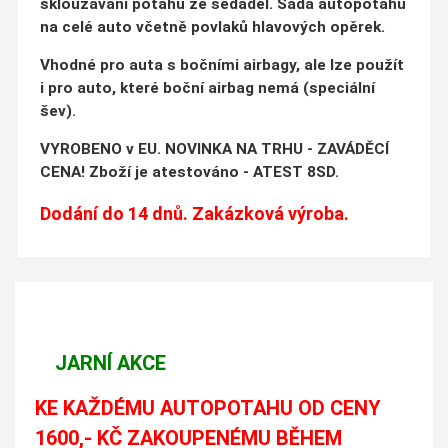
sklouzávání potahů ze sedadel. Sada autopotahů
na celé auto včetně povlaků hlavových opěrek.
Vhodné pro auta s bočními airbagy, ale lze použít
i pro auto, které boční airbag nemá (speciální
šev).
VYROBENO v EU. NOVINKA NA TRHU - ZAVÁDĚCÍ
CENA! Zboží je atestováno - ATEST 8SD.
Dodání do 14 dnů. Zakázková výroba.
JARNÍ AKCE
KE KAŽDÉMU AUTOPOTAHU OD CENY
1600,- KČ ZAKOUPENÉMU BĚHEM