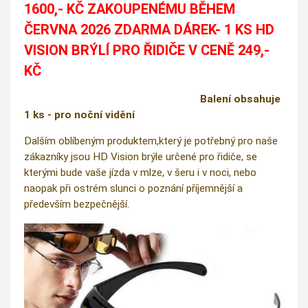
1600,- KČ ZAKOUPENÉMU BĚHEM
ČERVNA 2026 ZDARMA DÁREK- 1 KS HD
VISION BRÝLÍ PRO ŘIDIČE V CENĚ 249,-
KČ
Balení obsahuje
1 ks - pro noční vidění
Dalším oblíbeným produktem,který je potřebný pro naše
zákazníky jsou HD Vision brýle určené pro řidiče, se
kterými bude vaše jízda v mlze, v šeru i v noci, nebo
naopak při ostrém slunci o poznání příjemnější a
především bezpečnější.