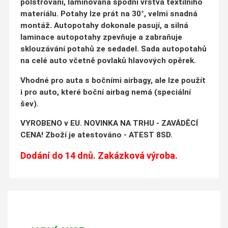
polstrování, laminovaná spodní vrstva textilního
materiálu. Potahy lze prát na 30°, velmi snadná
montáž. Autopotahy dokonale pasují, a silná
laminace autopotahy zpevňuje a zabraňuje
sklouzávání potahů ze sedadel. Sada autopotahů
na celé auto včetně povlaků hlavových opěrek.
Vhodné pro auta s bočními airbagy, ale lze použít
i pro auto, které boční airbag nemá (speciální
šev).
VYROBENO v EU. NOVINKA NA TRHU - ZAVÁDĚCÍ
CENA! Zboží je atestováno - ATEST 8SD.
Dodání do 14 dnů. Zakázková výroba.