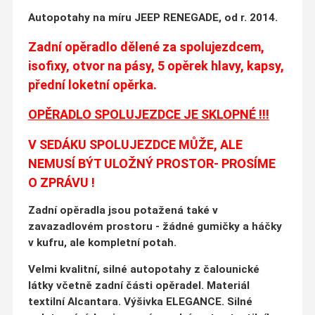
Autopotahy na míru JEEP RENEGADE, od r. 2014.
Zadní opěradlo dělené za spolujezdcem,
isofixy, otvor na pásy, 5 opěrek hlavy, kapsy,
přední loketní opěrka.
OPĚRADLO SPOLUJEZDCE JE SKLOPNÉ !!!
V SEDÁKU SPOLUJEZDCE MŮŽE, ALE
NEMUSÍ BÝT ULOŽNÝ PROSTOR- PROSÍME
O ZPRÁVU !
Zadní opěradla jsou potažená také v
zavazadlovém prostoru - žádné gumičky a háčky
v kufru, ale kompletní potah.
Velmi kvalitní, silné autopotahy z čalounické
látky včetně zadní části opěradel. Materiál
textilní Alcantara. Výšivka ELEGANCE. Silné