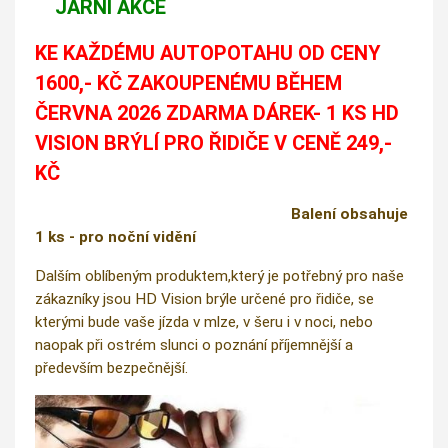
JARNÍ AKCE
KE KAŽDÉMU AUTOPOTAHU OD CENY
1600,- KČ ZAKOUPENÉMU BĚHEM
ČERVNA 2026 ZDARMA DÁREK- 1 KS HD
VISION BRÝLÍ PRO ŘIDIČE V CENĚ 249,-
KČ
Balení obsahuje
1 ks - pro noční vidění
Dalším oblíbeným produktem,který je potřebný pro naše
zákazníky jsou HD Vision brýle určené pro řidiče, se
kterými bude vaše jízda v mlze, v šeru i v noci, nebo
naopak při ostrém slunci o poznání příjemnější a
především bezpečnější.