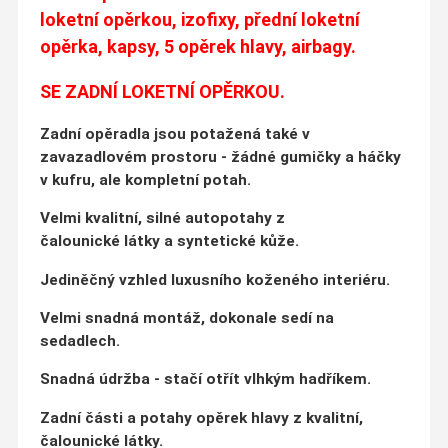
loketní opěrkou, izofixy, přední loketní
opěrka, kapsy, 5 opěrek hlavy, airbagy.
SE ZADNÍ LOKETNÍ OPĚRKOU.
Zadní opěradla jsou potažená také v
zavazadlovém prostoru - žádné gumičky a háčky
v kufru, ale kompletní potah.
Velmi kvalitní, silné autopotahy z
čalounické látky a syntetické kůže.
Jediněčný vzhled luxusního koženého interiéru.
Velmi snadná montáž, dokonale sedí na
sedadlech.
Snadná údržba - stačí otřít vlhkým hadříkem.
Zadní části a potahy opěrek hlavy z kvalitní,
čalounické látky.