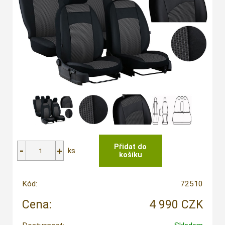
ks
Kód:
72510
Cena:
4 990 CZK