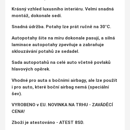
Krásný vzhled luxusního interiéru. Velmi snadná
montáž, dokonale sedí.
Snadná údržba.
Potahy lze prát ručně na 30°C.
Autopotahy šite na míru dokonale pasují, a silná
laminace autopotahy zpevňuje a zabraňuje
sklouzávání potahů ze sedadel.
Sada autopotahů na celé auto včetně povlaků
hlavových opěrek.
Vhodné pro auta s bočními airbagy, ale lze použít
i pro auto, které boční airbag nemá (speciální
šev).
VYROBENO v EU. NOVINKA NA TRHU - ZAVÁDĚCÍ
CENA!
Zboží je atestováno - ATEST 8SD.