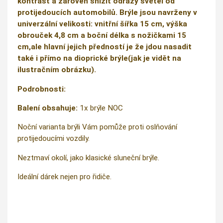
kontrast a zároveň snížit odrazy světel od
protijedoucích automobilů. Brýle jsou navrženy v
univerzální velikosti: vnitřní šířka 15 cm, výška
obrouček 4,8 cm a boční délka s nožičkami 15
cm,ale hlavní jejich předností je že jdou nasadit
také i přímo na dioprické brýle(jak je vidět na
ilustračním obrázku).
Podrobnosti:
Balení obsahuje:
1x brýle NOC
Noční varianta brýli Vám pomůže proti oslňování
protijedoucími vozdily.
Neztmaví okolí, jako klasické sluneční brýle.
Ideální dárek nejen pro řidiče.