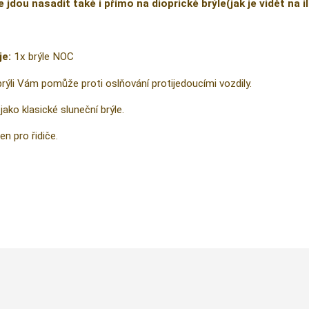
e jdou nasadit také i přímo na dioprické brýle(jak je vidět na 
je:
1x brýle NOC
brýli Vám pomůže proti oslňování protijedoucími vozdily.
jako klasické sluneční brýle.
en pro řidiče.