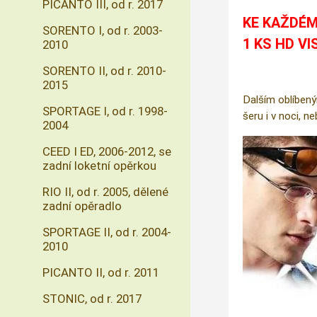
PICANTO III, od r. 2017
KE KAŽDÉM
SORENTO I, od r. 2003-
1 KS HD VI
2010
SORENTO II, od r. 2010-
2015
Dalším oblíbený
SPORTAGE I, od r. 1998-
šeru i v noci, n
2004
CEED I ED, 2006-2012, se
zadní loketní opěrkou
RIO II, od r. 2005, dělené
zadní opěradlo
SPORTAGE II, od r. 2004-
2010
PICANTO II, od r. 2011
STONIC, od r. 2017