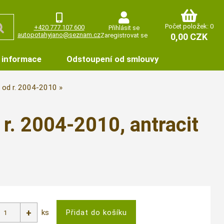
Počet položek: 0
+420 777 107 600
Přihlásit se
autopotahyjano@seznam.cz
Zaregistrovat se
0,00 CZK
 informace
Odstoupení od smlouvy
 od r. 2004-2010
r. 2004-2010, antracit
ks