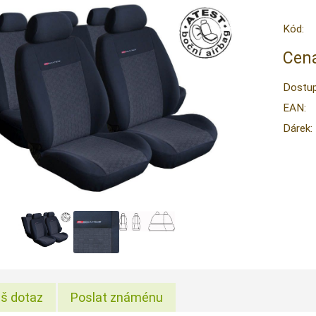
Kód:
Cena
Dostup
EAN:
Dárek:
š dotaz
Poslat známénu