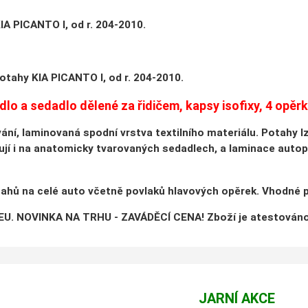
A PICANTO I, od r. 204-2010.
tahy KIA PICANTO I, od r. 204-2010.
lo a sedadlo dělené za řidičem, kapsy isofixy, 4 opěrk
vání, laminovaná spodní vrstva textilního materiálu. Potahy 
jí i na anatomicky tvarovaných sedadlech, a laminace auto
hů na celé auto včetně povlaků hlavových opěrek. Vhodné pr
U. NOVINKA NA TRHU - ZAVÁDĚCÍ CENA! Zboží je atestováno
JARNÍ AKCE