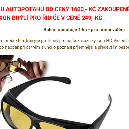
U AUTOPOTAHU OD CENY 1600,- KČ ZAKOUPEN
SION BRÝLÍ PRO ŘIDIČE V CENĚ 249,-KČ
Balení obsahuje 1 ks - pro noční vidění
m produktem,který je potřebný pro naše zákazníky jsou HD Vision brýl
ebo naopak při ostrém slunci o poznání příjemnější a především bezpe