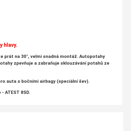
y hlavy.
lze prát na 30°, velmi snadná montáž. Autopotahy
potahy zpevňuje a zabraňuje sklouzávání potahů ze
o auta s bočními airbagy (speciální šev).
 - ATEST 8SD.