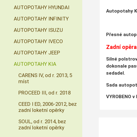
AUTOPOTAHY HYUNDAI
Autopotahy KI
AUTOPOTAHY INFINITY
AUTOPOTAHY ISUZU
Přesné autopo
AUTOPOTAHY IVECO
Zadní opěrad
AUTOPOTAHY JEEP
Silné polstro
AUTOPOTAHY KIA
dokonale pasu
sedadel.
CARENS IV, od r. 2013, 5
míst
Sada autopota
PROCEED III, od r. 2018
VYROBENO v E
CEED I ED, 2006-2012, bez
zadní loketní opěrky
SOUL, od r. 2014, bez
zadní loketní opěrky