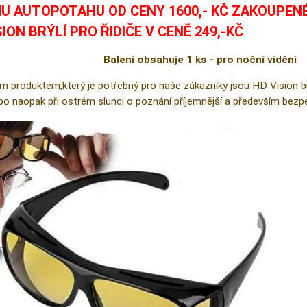
U AUTOPOTAHU OD CENY 1600,- KČ ZAKOUPEN
SION BRÝLÍ PRO ŘIDIČE V CENĚ 249,-KČ
Balení obsahuje 1 ks - pro noční vidění
m produktem,který je potřebný pro naše zákazníky jsou HD Vision brýl
ebo naopak při ostrém slunci o poznání příjemnější a především bezpe