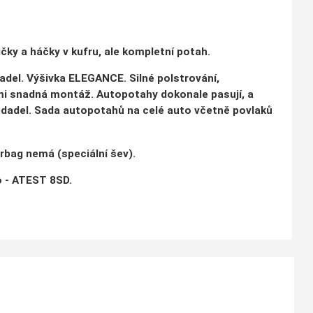
ky a háčky v kufru, ale kompletní potah.
radel. Výšivka ELEGANCE. Silné polstrování,
elmi snadná montáž. Autopotahy dokonale pasují, a
edadel. Sada autopotahů na celé auto včetně povlaků
irbag nemá (speciální šev).
 - ATEST 8SD.