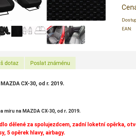
Cena
Dostup
EAN:
š dotaz
Poslat známénu
MAZDA CX-30, od r. 2019.
a míru na MAZDA CX-30, od r. 2019.
lo dělené za spolujezdcem, zadní loketní opěrka, otvo
y, 5 opěrek hlavy, airbagy.