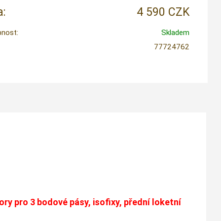
:
4 590 CZK
nost:
Skladem
77724762
ry pro 3 bodové pásy, isofixy, přední loketní