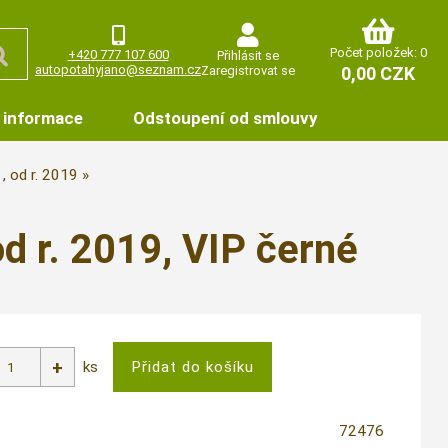
Počet položek: 0
+420 777 107 600
Přihlásit se
autopotahyjano@seznam.cz
Zaregistrovat se
0,00 CZK
 informace
Odstoupení od smlouvy
, od r. 2019
 r. 2019, VIP černé
ks
72476