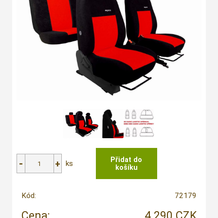
ks
Kód:
72179
Cena:
4 290 CZK