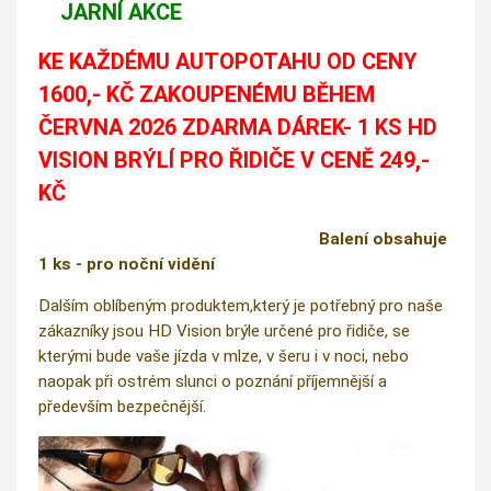
JARNÍ AKCE
KE KAŽDÉMU AUTOPOTAHU OD CENY
1600,- KČ ZAKOUPENÉMU BĚHEM
ČERVNA 2026 ZDARMA DÁREK- 1 KS HD
VISION BRÝLÍ PRO ŘIDIČE V CENĚ 249,-
KČ
Balení obsahuje
1 ks - pro noční vidění
Dalším oblíbeným produktem,který je potřebný pro naše
zákazníky jsou HD Vision brýle určené pro řidiče, se
kterými bude vaše jízda v mlze, v šeru i v noci, nebo
naopak při ostrém slunci o poznání příjemnější a
především bezpečnější.