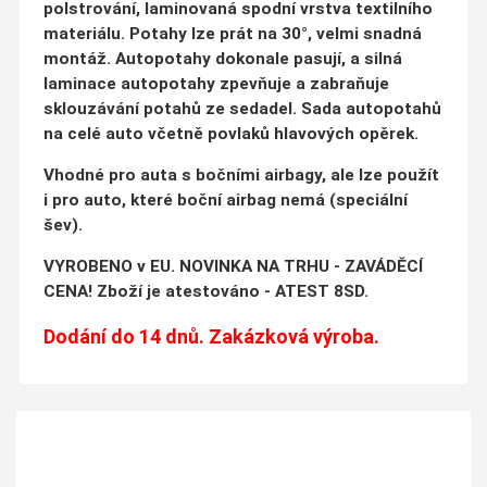
polstrování, laminovaná spodní vrstva textilního
materiálu. Potahy lze prát na 30°, velmi snadná
montáž. Autopotahy dokonale pasují, a silná
laminace autopotahy zpevňuje a zabraňuje
sklouzávání potahů ze sedadel. Sada autopotahů
na celé auto včetně povlaků hlavových opěrek.
Vhodné pro auta s bočními airbagy, ale lze použít
i pro auto, které boční airbag nemá (speciální
šev).
VYROBENO v EU. NOVINKA NA TRHU - ZAVÁDĚCÍ
CENA! Zboží je atestováno - ATEST 8SD.
Dodání do 14 dnů. Zakázková výroba.