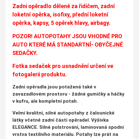
Zadni opěradlo dělené za řidičem, zadní
loketní opěrka, isofixy, přední loketní
opěrka, kapsy, 5 opěrek hlavy, airbagy.
POZOR! AUTOPOTAHY JSOU VHODNÉ PRO
AUTO KTERÉ MÁ STANDARTNÍ- OBYČEJNÉ
SEDAČKY.
Fotka sedaček pro usnadnění určení ve
fotogalerii produktu.
Zadní opěradla jsou potažená také v
zavazadlovém prostoru - žádné gumičky a háčky
v kufru, ale kompletní potah.
Velmi kvalitní, silné autopotahy z čalounické
látky včetně zadní části opěradel. Výšivka
ELEGANCE. Silné polstrování, laminovaná spodní
vrstva textilního materiálu. Potahy lze prát na