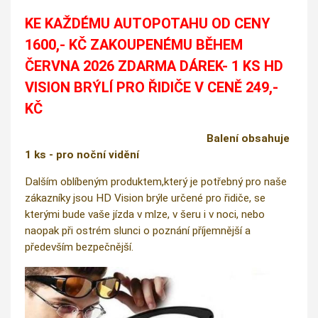
KE KAŽDÉMU AUTOPOTAHU OD CENY
1600,- KČ ZAKOUPENÉMU BĚHEM
ČERVNA 2026 ZDARMA DÁREK- 1 KS HD
VISION BRÝLÍ PRO ŘIDIČE V CENĚ 249,-
KČ
Balení obsahuje
1 ks - pro noční vidění
Dalším oblíbeným produktem,který je potřebný pro naše
zákazníky jsou HD Vision brýle určené pro řidiče, se
kterými bude vaše jízda v mlze, v šeru i v noci, nebo
naopak při ostrém slunci o poznání příjemnější a
především bezpečnější.