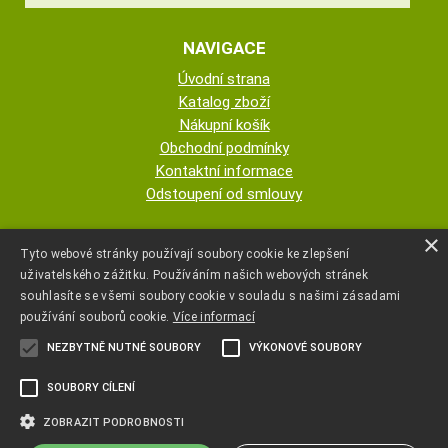
NAVIGACE
Úvodní strana
Katalog zboží
Nákupní košík
Obchodní podmínky
Kontaktní informace
Odstoupení od smlouvy
ESHOP PROVOZUJE
×
Tyto webové stránky používají soubory cookie ke zlepšení
uživatelského zážitku. Používáním našich webových stránek
AUTOPOTAHY NOVOTNÝ - KRISTA
souhlasíte se všemi soubory cookie v souladu s našimi zásadami
NOVOTNÁ
používání souborů cookie.
Více informací
NEZBYTNĚ NUTNÉ SOUBORY
VÝKONOVÉ SOUBORY
+420 777 107 600
SOUBORY CÍLENÍ
autopotahyjano@seznam.cz
ZOBRAZIT PODROBNOSTI