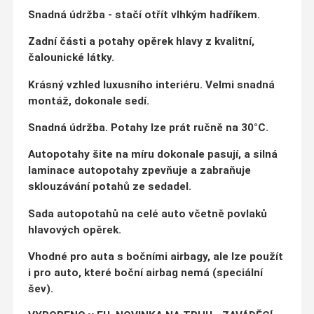
Snadná údržba - stačí otřít vlhkým hadříkem.
Zadní části a potahy opěrek hlavy z kvalitní,
čalounické látky.
Krásný vzhled luxusního interiéru. Velmi snadná
montáž, dokonale sedí.
Snadná údržba.
Potahy lze prát ručně na 30°C.
Autopotahy šite na míru dokonale pasují, a silná
laminace autopotahy zpevňuje a zabraňuje
sklouzávání potahů ze sedadel.
Sada autopotahů na celé auto včetně povlaků
hlavových opěrek.
Vhodné pro auta s bočními airbagy, ale lze použít
i pro auto, které boční airbag nemá (speciální
šev).