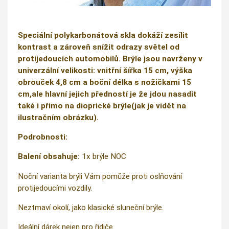
Speciální polykarbonátová skla dokáží zesílit
kontrast a zároveň snížit odrazy světel od
protijedoucích automobilů. Brýle jsou navrženy v
univerzální velikosti: vnitřní šířka 15 cm, výška
obrouček 4,8 cm a boční délka s nožičkami 15
cm,ale hlavní jejich předností je že jdou nasadit
také i přímo na dioprické brýle(jak je vidět na
ilustračním obrázku).
Podrobnosti:
Balení obsahuje:
1x brýle NOC
Noční varianta brýli Vám pomůže proti oslňování
protijedoucími vozdily.
Neztmaví okolí, jako klasické sluneční brýle.
Ideální dárek nejen pro řidiče.