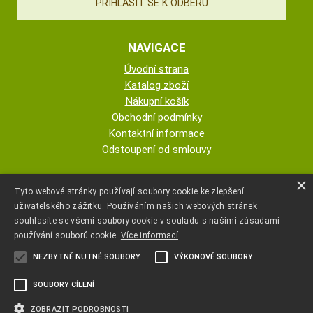
NAVIGACE
Úvodní strana
Katalog zboží
Nákupní košík
Obchodní podmínky
Kontaktní informace
Odstoupení od smlouvy
ESHOP PROVOZUJE
×
Tyto webové stránky používají soubory cookie ke zlepšení
uživatelského zážitku. Používáním našich webových stránek
AUTOPOTAHY NOVOTNÝ - KRISTA
souhlasíte se všemi soubory cookie v souladu s našimi zásadami
NOVOTNÁ
používání souborů cookie.
Více informací
NEZBYTNĚ NUTNÉ SOUBORY
VÝKONOVÉ SOUBORY
+420 777 107 600
SOUBORY CÍLENÍ
autopotahyjano@seznam.cz
ZOBRAZIT PODROBNOSTI