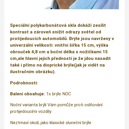
Speciální polykarbonátová skla dokáží zesílit
kontrast a zároveň snížit odrazy světel od
protijedoucích automobilů. Brýle jsou navrženy v
univerzální velikosti: vnitřní šířka 15 cm, výška
obrouček 4,8 cm a boční délka s nožičkami 15
cm,ale hlavní jejich předností je že jdou nasadit
také i přímo na dioprické brýle(jak je vidět na
ilustračním obrázku).
Podrobnosti:
Balení obsahuje:
1x brýle NOC
Noční varianta brýli Vám pomůže proti oslňování
protijedoucími vozdily.
Neztmaví okolí, jako klasické sluneční brýle.