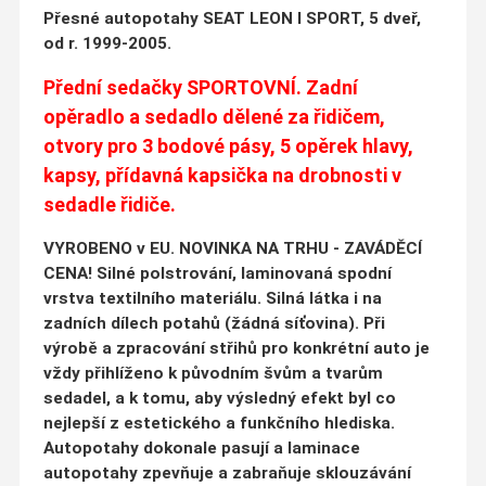
Přesné autopotahy SEAT LEON I SPORT, 5 dveř,
od r. 1999-2005.
Přední sedačky SPORTOVNÍ. Zadní
opěradlo a sedadlo dělené za řidičem,
otvory pro 3 bodové pásy, 5 opěrek hlavy,
kapsy, přídavná kapsička na drobnosti v
sedadle řidiče.
VYROBENO v EU. NOVINKA NA TRHU - ZAVÁDĚCÍ
CENA! Silné polstrování, laminovaná spodní
vrstva textilního materiálu. Silná látka i na
zadních dílech potahů (žádná síťovina). Při
výrobě a zpracování střihů pro konkrétní auto je
vždy přihlíženo k původním švům a tvarům
sedadel, a k tomu, aby výsledný efekt byl co
nejlepší z estetického a funkčního hlediska.
Autopotahy dokonale pasují a laminace
autopotahy zpevňuje a zabraňuje sklouzávání