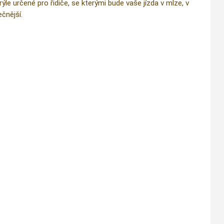
e určené pro řidiče, se kterými bude vaše jízda v mlze, v
čnější.