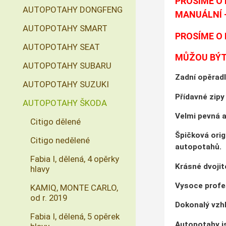
PROSÍME O
AUTOPOTAHY DONGFENG
MANUÁLNÍ -
AUTOPOTAHY SMART
PROSÍME O 
AUTOPOTAHY SEAT
MŮŽOU BÝT 
AUTOPOTAHY SUBARU
Zadní opěradl
AUTOPOTAHY SUZUKI
Přídavné zipy
AUTOPOTAHY ŠKODA
Velmi pevná a
Citigo dělené
Špičková orig
Citigo nedělené
autopotahů.
Fabia I, dělená, 4 opěrky
Krásné dvojité
hlavy
Vysoce profe
KAMIQ, MONTE CARLO,
od r. 2019
Dokonalý vzhl
Fabia I, dělená, 5 opěrek
Autopotahy js