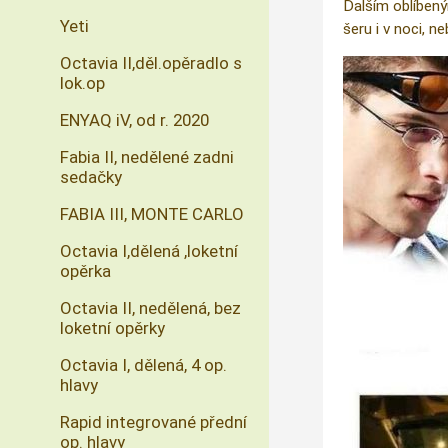
Dalším oblíbený
Yeti
šeru i v noci, n
Octavia II,děl.opěradlo s
lok.op
ENYAQ iV, od r. 2020
Fabia II, nedělené zadni
sedačky
FABIA III, MONTE CARLO
Octavia I,dělená ,loketní
opěrka
Octavia II, nedělená, bez
loketní opěrky
Octavia I, dělená, 4 op.
hlavy
Rapid integrované přední
op. hlavy