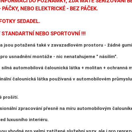
 INFORMACI DO POZNÁMKY, ZDA MÁTE SEŘIZOVANÍ B
 PÁČKY, NEBO ELEKTRICKÉ - BEZ PÁČEK.
FOTKY SEDADEL.
STANDARTNÍ NEBO SPORTOVNÍ !!!
a jsou potažená také v zavazadlovém prostoru - žádné gumič
 pro usnadnění montáže - nic nenatahujeme " násilím".
 silná automobilová čalounická látka + molitan + ochranná m
inální čalounická látka používaná v automobilovém průmyslu
 prošití.
sionální zpracování přesně na míru automobilovým čalouník
ed luxusního interiéru.
ou vhodné pro velmi zatížené služební vozy, ale i pro repreze