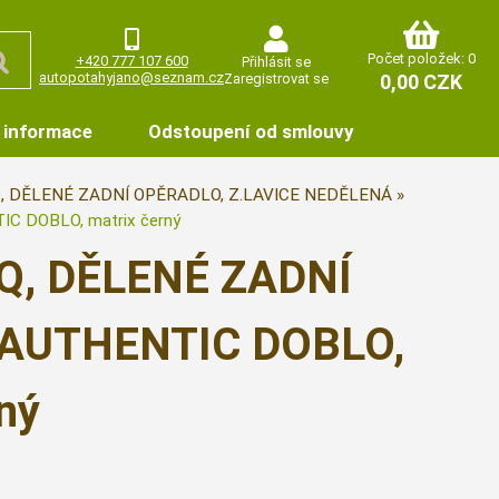
Počet položek: 0
+420 777 107 600
Přihlásit se
autopotahyjano@seznam.cz
Zaregistrovat se
0,00 CZK
 informace
Odstoupení od smlouvy
, DĚLENÉ ZADNÍ OPĚRADLO, Z.LAVICE NEDĚLENÁ
 DOBLO, matrix černý
Q, DĚLENÉ ZADNÍ
,AUTHENTIC DOBLO,
ný