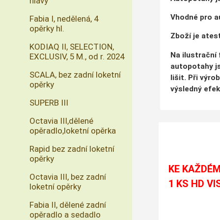
hlavy
Vhodné pro au
Fabia I, nedělená, 4
opěrky hl.
Zboží je ates
KODIAQ II, SELECTION,
Na ilustrační
EXCLUSIV, 5 M., od r. 2024
autopotahy js
SCALA, bez zadní loketní
lišit. Při vý
opěrky
výsledný efek
SUPERB III
Octavia III,dělené
opěradlo,loketní opěrka
Rapid bez zadní loketní
opěrky
KE KAŽDÉM
Octavia III, bez zadní
1 KS HD VI
loketní opěrky
Fabia II, dělené zadní
opěradlo a sedadlo