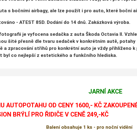
ta s bočními airbagy, ale lze použít i pro auto, které boční a
továno - ATEST 8SD. Dodání do 14 dnů. Zakázková výroba.
 fotografii je vyfocena sedačka z auta Škoda Octavia II. Vzh
ou šité přesně dle tvaru sedaček v konkrétním autě, potahy 
robě a zpracování střihů pro konkrétní auto je vždy přihlížen
t byl co nejlepší z estetického a funkčního hlediska.
JARNÍ AKCE
U AUTOPOTAHU OD CENY 1600,- KČ ZAKOUPEN
SION BRÝLÍ PRO ŘIDIČE V CENĚ 249,-KČ
Balení obsahuje 1 ks - pro noční vidění