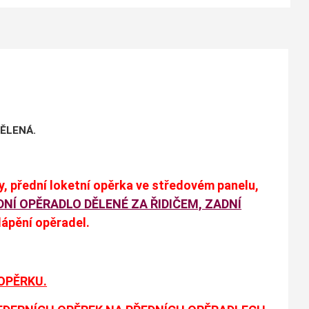
DĚLENÁ.
y, přední loketní opěrka ve středovém panelu,
DNÍ OPĚRADLO DĚLENÉ ZA ŘIDIČEM, ZADNÍ
klápění opěradel.
OPĚRKU.