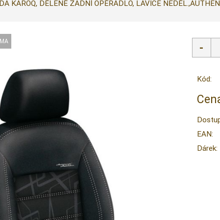
DA KAROQ, DĚLENÉ ZADNÍ OPĚRADLO, LAVICE NEDĚL.,AUTHENTI
Kód:
Cena
Dostup
EAN:
Dárek: