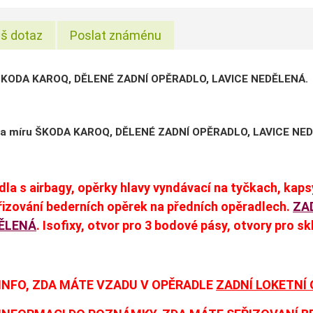
š dotaz
Poslat známénu
ŠKODA KAROQ, DĚLENÉ ZADNÍ OPĚRADLO, LAVICE NEDĚLENÁ.
na míru ŠKODA KAROQ, DĚLENÉ ZADNÍ OPĚRADLO, LAVICE NE
la s airbagy, opěrky hlavy vyndávací na tyčkach, kaps
řizování bederních opěrek na předních opěradlech.
ZA
DĚLENÁ
. Isofixy, otvor pro 3 bodové pásy, otvory pro s
INFO, ZDA MÁTE VZADU V OPĚRADLE
ZADNÍ LOKETNÍ 