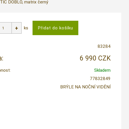
C DOBLO, matrix černý
ks
83284
:
6 990 CZK
nost:
Skladem
77832849
BRÝLE NA NOČNÍ VIDĚNÍ