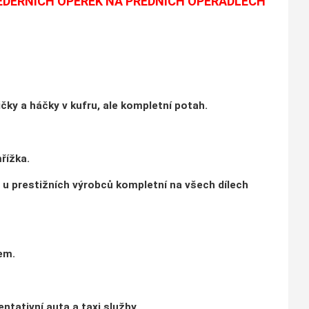
EDERNÍCH OPĚREK NA PŘEDNÍCH OPĚRADLECH
ky a háčky v kufru, ale kompletní potah.
řížka.
 u prestižních výrobců kompletní na všech dílech
em.
ntativní auta a taxi služby.