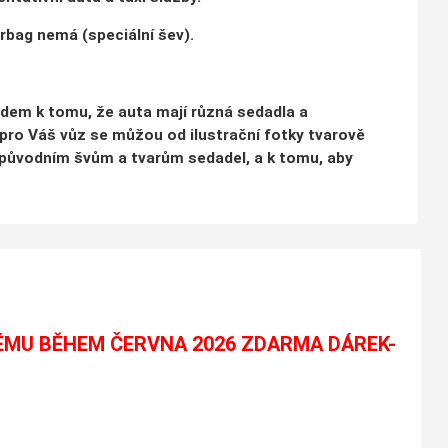
irbag nemá (speciální šev).
ledem k tomu, že auta mají různá sedadla a
pro Váš vůz se můžou od ilustrační fotky tvarově
o k původním švům a tvarům sedadel, a k tomu, aby
ÉMU BĚHEM ČERVNA 2026 ZDARMA DÁREK-