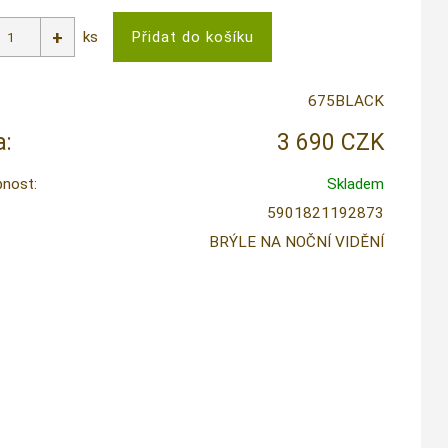
ks
675BLACK
:
3 690 CZK
nost:
Skladem
5901821192873
BRÝLE NA NOČNÍ VIDĚNÍ