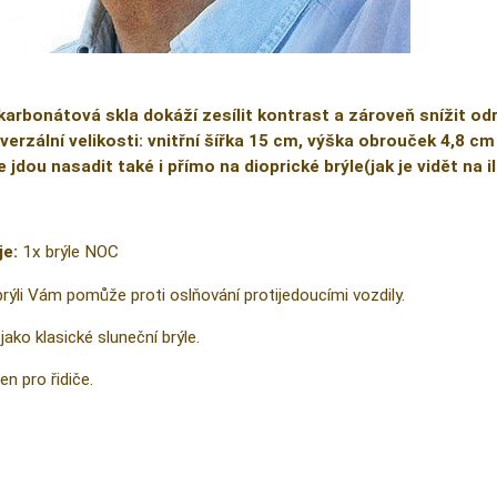
karbonátová skla dokáží zesílit kontrast a zároveň snížit od
verzální velikosti: vnitřní šířka 15 cm, výška obrouček 4,8 cm
e jdou nasadit také i přímo na dioprické brýle(jak je vidět na 
je:
1x brýle NOC
brýli Vám pomůže proti oslňování protijedoucími vozdily.
jako klasické sluneční brýle.
en pro řidiče.