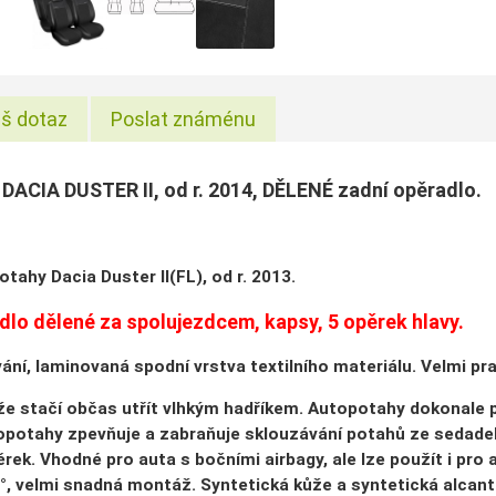
š dotaz
Poslat známénu
DACIA DUSTER II, od r. 2014, DĚLENÉ zadní opěradlo.
tahy Dacia Duster II(FL), od r. 2013.
dlo dělené za spolujezdcem, kapsy, 5 opěrek hlavy.
vání, laminovaná spodní vrstva textilního materiálu. Velmi pr
e stačí občas utřít vlhkým hadříkem. Autopotahy dokonale p
opotahy zpevňuje a zabraňuje sklouzávání potahů ze sedadel
rek. Vhodné pro auta s bočními airbagy, ale lze použít i pro 
0°, velmi snadná montáž. Syntetická kůže a syntetická alcan