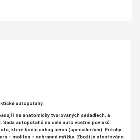
aktické autopotahy.
asují i na anatomicky tvarovaných sedadlech, a
. Sada autopotahů na celé auto včetně povlaků
auto, které boční airbag nemá (speciální šev). Potahy
tara + molitan + ochranná mřížka. Zboží je atestováno