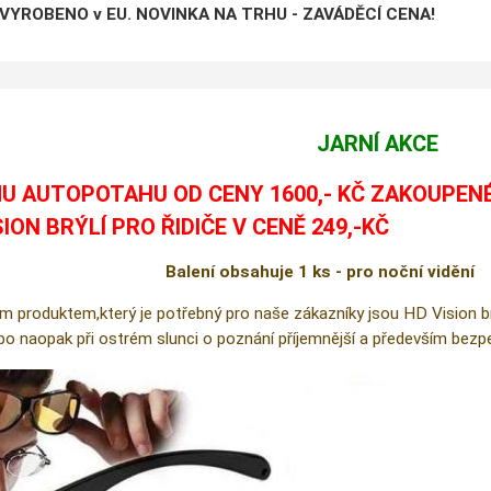
 VYROBENO v EU. NOVINKA NA TRHU - ZAVÁDĚCÍ CENA!
JARNÍ AKCE
U AUTOPOTAHU OD CENY 1600,- KČ ZAKOUPEN
SION BRÝLÍ PRO ŘIDIČE V CENĚ 249,-KČ
Balení obsahuje 1 ks - pro noční vidění
m produktem,který je potřebný pro naše zákazníky jsou HD Vision brýl
ebo naopak při ostrém slunci o poznání příjemnější a především bezpe