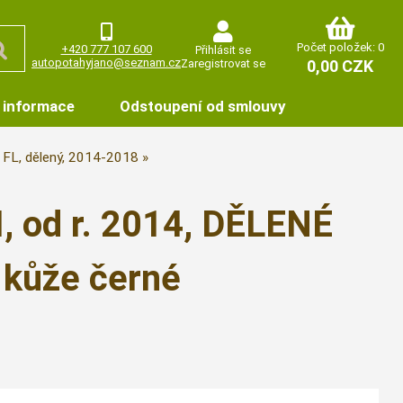
Počet položek: 0
+420 777 107 600
Přihlásit se
autopotahyjano@seznam.cz
Zaregistrovat se
0,00 CZK
 informace
Odstoupení od smlouvy
I FL, dělený, 2014-2018
, od r. 2014, DĚLENÉ
 kůže černé