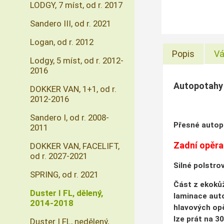
LODGY, 7 míst, od r. 2017
Sandero III, od r. 2021
Logan, od r. 2012
Popis
Vá
Lodgy, 5 míst, od r. 2012-
2016
Autopotahy 
DOKKER VAN, 1+1, od r.
2012-2016
Sandero I, od r. 2008-
Přesné autopo
2011
Zadní opěra
DOKKER VAN, FACELIFT,
od r. 2027-2021
Silné polstro
SPRING, od r. 2021
Část z ekokůž
Duster I FL, dělený,
laminace aut
2014-2018
hlavových opě
lze prát na 3
Duster I FL, nedělený,