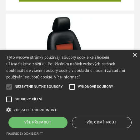
×
Tyto webové stránky používají soubory cookie ke zlepšení
uživatelského zážitku. Používáním našich webových stránek
souhlasíte se všemi soubory cookie v souladu s našimi zásadami
používání souborů cookie.
Více informací
NEZBYTNĚ NUTNÉ SOUBORY
VÝKONOVÉ SOUBORY
SOUBORY CÍLENÍ
AUTOPOTAHY NA MÍRU DACIA BIGSTER,
ZOBRAZIT PODROBNOSTI
OD R. 2024, AUTHENTIC VELVET ...
VŠE PŘIJMOUT
VŠE ODMÍTNOUT
skladem
POWERED BY COOKIE-SCRIPT