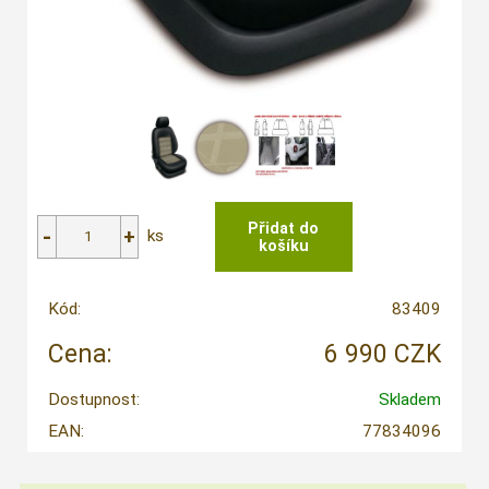
ks
Kód:
83409
Cena:
6 990 CZK
Dostupnost:
Skladem
EAN:
77834096