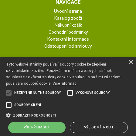
NAVIGACE
Úvodní strana
Katalog zboží
Nákupní košík
Obchodní podmínky
Kontaktní informace
Odstoupení od smlouvy
ESHOP PROVOZUJE
×
Tyto webové stránky používají soubory cookie ke zlepšení
uživatelského zážitku. Používáním našich webových stránek
AUTOPOTAHY NOVOTNÝ - KRISTA
souhlasíte se všemi soubory cookie v souladu s našimi zásadami
NOVOTNÁ
používání souborů cookie.
Více informací
NEZBYTNĚ NUTNÉ SOUBORY
VÝKONOVÉ SOUBORY
+420 777 107 600
SOUBORY CÍLENÍ
autopotahyjano@seznam.cz
ZOBRAZIT PODROBNOSTI
VŠE PŘIJMOUT
VŠE ODMÍTNOUT
Copyright ©
www.autopotahyjano.cz
,
provozováno na systému