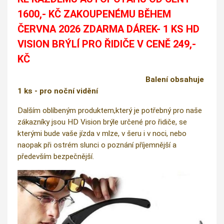
1600,- KČ ZAKOUPENÉMU BĚHEM
ČERVNA 2026 ZDARMA DÁREK- 1 KS HD
VISION BRÝLÍ PRO ŘIDIČE V CENĚ 249,-
KČ
Balení obsahuje
1 ks - pro noční vidění
Dalším oblíbeným produktem,který je potřebný pro naše
zákazníky jsou HD Vision brýle určené pro řidiče, se
kterými bude vaše jízda v mlze, v šeru i v noci, nebo
naopak při ostrém slunci o poznání příjemnější a
především bezpečnější.