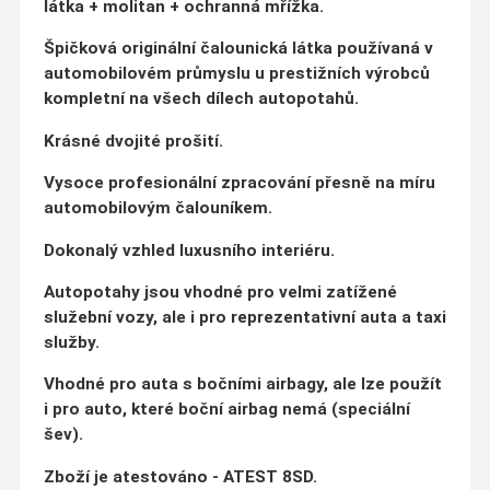
látka + molitan + ochranná mřížka.
Špičková originální čalounická látka používaná v
automobilovém průmyslu u prestižních výrobců
kompletní na všech dílech autopotahů.
Krásné dvojité prošití.
Vysoce profesionální zpracování přesně na míru
automobilovým čalouníkem.
Dokonalý vzhled luxusního interiéru.
Autopotahy jsou vhodné pro velmi zatížené
služební vozy, ale i pro reprezentativní auta a taxi
služby.
Vhodné pro auta s bočními airbagy, ale lze použít
i pro auto, které boční airbag nemá (speciální
šev).
Zboží je atestováno - ATEST 8SD.