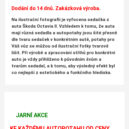
Dodání do 14 dnů. Zakázková výroba.
Na ilustrační fotografii je vyfocena sedačka z
auta Škoda Octavia II. Vzhledem k tomu, že auta
mají různá sedadla a autopotahy jsou šité přesně
dle tvaru sedaček v konkrétním autě, potahy pro
Váš vůz se můžou od ilustrační fotky tvarově
lišit. Při výrobě a zpracování střihů pro konkrétní
auto je vždy přihlíženo k původním švům a
tvarům sedadel, a k tomu, aby výsledný efekt byl
co nejlepší z estetického a funkčního hlediska.
JARNÍ AKCE
KE KAŽDÉMU AUTOPOTAHU OD CENY