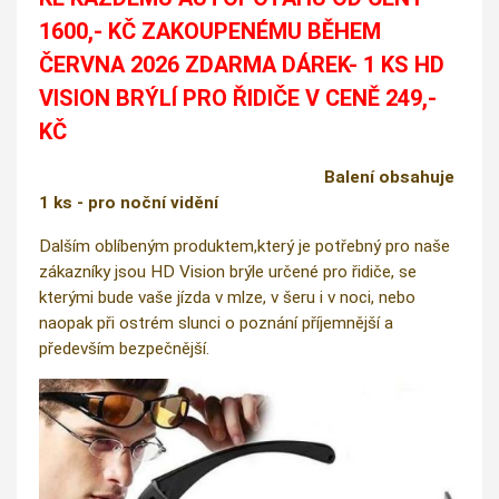
1600,- KČ ZAKOUPENÉMU BĚHEM
ČERVNA 2026 ZDARMA DÁREK- 1 KS HD
VISION BRÝLÍ PRO ŘIDIČE V CENĚ 249,-
KČ
Balení obsahuje
1 ks - pro noční vidění
Dalším oblíbeným produktem,který je potřebný pro naše
zákazníky jsou HD Vision brýle určené pro řidiče, se
kterými bude vaše jízda v mlze, v šeru i v noci, nebo
naopak při ostrém slunci o poznání příjemnější a
především bezpečnější.