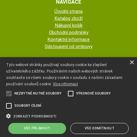
NAVIGACE
Úvodní strana
Katalog zboží
Nákupní košík
Obchodní podmínky
Kontaktní informace
Odstoupení od smlouvy
ESHOP PROVOZUJE
×
Tyto webové stránky používají soubory cookie ke zlepšení
uživatelského zážitku. Používáním našich webových stránek
AUTOPOTAHY NOVOTNÝ - KRISTA
souhlasíte se všemi soubory cookie v souladu s našimi zásadami
NOVOTNÁ
používání souborů cookie.
Více informací
NEZBYTNĚ NUTNÉ SOUBORY
VÝKONOVÉ SOUBORY
+420 777 107 600
SOUBORY CÍLENÍ
autopotahyjano@seznam.cz
ZOBRAZIT PODROBNOSTI
VŠE PŘIJMOUT
VŠE ODMÍTNOUT
Copyright ©
www.autopotahyjano.cz
,
provozováno na systému