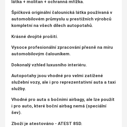
látka + molitan + ochranná mřížka.
Špičková originální čalounická látka používaná v
automobilovém průmyslu u prestižních výrobců
kompletní na všech dílech autopotahů.
Krásné dvojité prošití.
Vysoce profesionální zpracování přesně na míru
automobilovým čalouníkem.
Dokonalý vzhled luxusního interiéru.
Autopotahy jsou vhodné pro velmi zatížené
služební vozy, ale i pro reprezentativní auta a taxi
služby.
Vhodné pro auta s bočními airbagy, ale lze použít
i pro auto, které boční airbag nemá (speciální
šev).
Zboží je atestováno - ATEST 8SD.