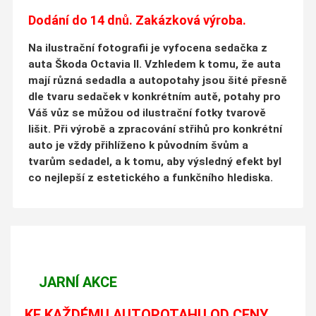
Dodání do 14 dnů. Zakázková výroba.
Na ilustrační fotografii je vyfocena sedačka z
auta Škoda Octavia II. Vzhledem k tomu, že auta
mají různá sedadla a autopotahy jsou šité přesně
dle tvaru sedaček v konkrétním autě, potahy pro
Váš vůz se můžou od ilustrační fotky tvarově
lišit. Při výrobě a zpracování střihů pro konkrétní
auto je vždy přihlíženo k původním švům a
tvarům sedadel, a k tomu, aby výsledný efekt byl
co nejlepší z estetického a funkčního hlediska.
JARNÍ AKCE
KE KAŽDÉMU AUTOPOTAHU OD CENY