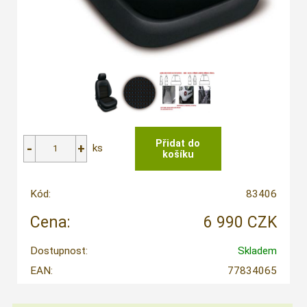
ks
Kód:
83406
Cena:
6 990 CZK
Dostupnost:
Skladem
EAN:
77834065