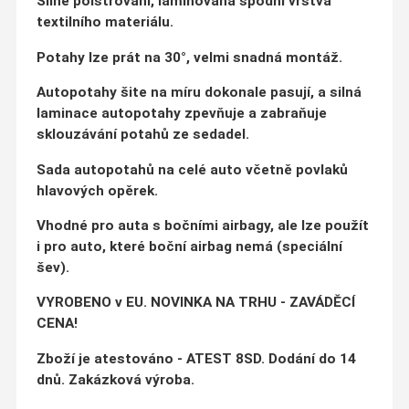
Silné polstrování, laminovaná spodní vrstva
textilního materiálu.
Potahy lze prát na 30°, velmi snadná montáž.
Autopotahy šite na míru dokonale pasují, a silná
laminace autopotahy zpevňuje a zabraňuje
sklouzávání potahů ze sedadel.
Sada autopotahů na celé auto včetně povlaků
hlavových opěrek.
Vhodné pro auta s bočními airbagy, ale lze použít
i pro auto, které boční airbag nemá (speciální
šev).
VYROBENO v EU. NOVINKA NA TRHU - ZAVÁDĚCÍ
CENA!
Zboží je atestováno - ATEST 8SD. Dodání do 14
dnů. Zakázková výroba.