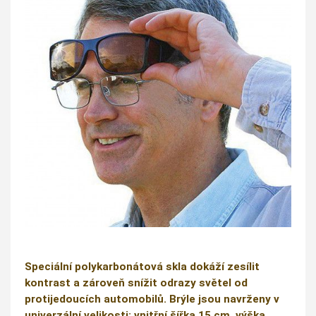
Speciální polykarbonátová skla dokáží zesílit
kontrast a zároveň snížit odrazy světel od
protijedoucích automobilů. Brýle jsou navrženy v
univerzální velikosti: vnitřní šířka 15 cm, výška