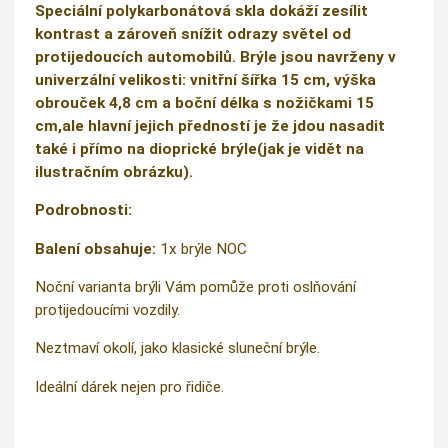
Speciální polykarbonátová skla dokáží zesílit
kontrast a zároveň snížit odrazy světel od
protijedoucích automobilů. Brýle jsou navrženy v
univerzální velikosti: vnitřní šířka 15 cm, výška
obrouček 4,8 cm a boční délka s nožičkami 15
cm,ale hlavní jejich předností je že jdou nasadit
také i přímo na dioprické brýle(jak je vidět na
ilustračním obrázku).
Podrobnosti:
Balení obsahuje:
1x brýle NOC
Noční varianta brýli Vám pomůže proti oslňování
protijedoucími vozdily.
Neztmaví okolí, jako klasické sluneční brýle.
Ideální dárek nejen pro řidiče.