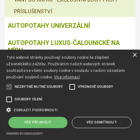
PŘÍSLUŠENSTVÍ
AUTOPOTAHY UNIVERZÁLNÍ
AUTOPOTAHY LUXUS-ČALOUNICKÉ NA
MÍRU
×
Tyto webové stránky používají soubory cookie ke zlepšení
uživatelského zážitku. Používáním našich webových stránek
NOVINKY
souhlasíte se všemi soubory cookie v souladu s našimi zásadami
používání souborů cookie.
Více informací
NEZBYTNĚ NUTNÉ SOUBORY
VÝKONOVÉ SOUBORY
AKCE
SOUBORY CÍLENÍ
Autopotahy Škoda Fabia I, dělená, 5 opěrek hlavy
ELEGANCE ALCANTARA, černomodré
ZOBRAZIT PODROBNOSTI
VŠE PŘIJMOUT
VŠE ODMÍTNOUT
POWERED BY COOKIE-SCRIPT