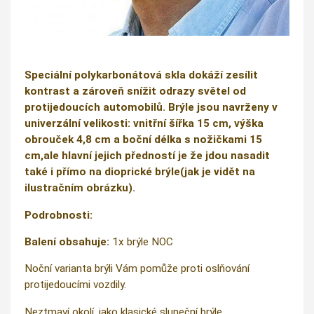
Speciální polykarbonátová skla dokáží zesílit
kontrast a zároveň snížit odrazy světel od
protijedoucích automobilů. Brýle jsou navrženy v
univerzální velikosti: vnitřní šířka 15 cm, výška
obrouček 4,8 cm a boční délka s nožičkami 15
cm,ale hlavní jejich předností je že jdou nasadit
také i přímo na dioprické brýle(jak je vidět na
ilustračním obrázku).
Podrobnosti:
Balení obsahuje:
1x brýle NOC
Noční varianta brýli Vám pomůže proti oslňování
protijedoucími vozdily.
Neztmaví okolí, jako klasické sluneční brýle.