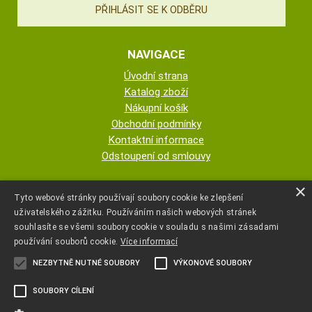
NAVIGACE
Úvodní strana
Katalog zboží
Nákupní košík
Obchodní podmínky
Kontaktní informace
Odstoupení od smlouvy
ESHOP PROVOZUJE
×
Tyto webové stránky používají soubory cookie ke zlepšení
uživatelského zážitku. Používáním našich webových stránek
AUTOPOTAHY NOVOTNÝ - KRISTA
souhlasíte se všemi soubory cookie v souladu s našimi zásadami
NOVOTNÁ
používání souborů cookie.
Více informací
NEZBYTNĚ NUTNÉ SOUBORY
VÝKONOVÉ SOUBORY
+420 777 107 600
SOUBORY CÍLENÍ
autopotahyjano@seznam.cz