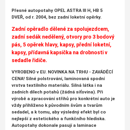
Přesné autopotahy OPEL ASTRA III H, HB 5
DVEŘ, od r. 2004, bez zadní loketní opěrky.
Zadní opěradlo dělené za spolujezdcem,
zadní sedák nedělený, otvory pro 3 bodový
pás, 5 opěrek hlavy, kapsy, přední loketní,
kapsy, přídavná kapsička na drobnosti v
sedadle řidiče.
VYROBENO v EU. NOVINKA NA TRHU - ZAVÁDĚCÍ
CENA! Silné polstrování, laminovaná spodní
vrstva textilního materiálu. Silná látka i na
zadních dílech potahů (žádná síťovina). Při
výrobě a zpracování střihů pro konkrétní auto je
vždy přihlíženo k původním švům a tvarům
sedadel, a k tomu, aby výsledný efekt byl co
nejlepší z estetického a funkčního hlediska.
Autopotahy dokonale pasují a laminace