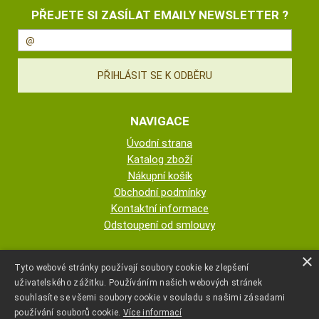
PŘEJETE SI ZASÍLAT EMAILY NEWSLETTER ?
NAVIGACE
Úvodní strana
Katalog zboží
Nákupní košík
Obchodní podmínky
Kontaktní informace
Odstoupení od smlouvy
ESHOP PROVOZUJE
×
Tyto webové stránky používají soubory cookie ke zlepšení
uživatelského zážitku. Používáním našich webových stránek
AUTOPOTAHY NOVOTNÝ - KRISTA
souhlasíte se všemi soubory cookie v souladu s našimi zásadami
NOVOTNÁ
používání souborů cookie.
Více informací