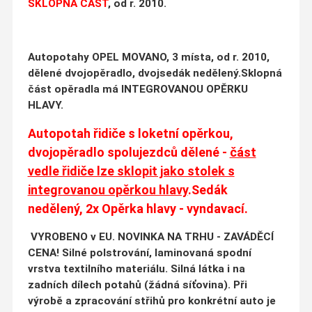
SKLOPNÁ ČÁST
, od r. 2010.
Autopotahy OPEL MOVANO, 3 místa, od r. 2010,
dělené dvojopěradlo, dvojsedák nedělený.Sklopná
část opěradla má INTEGROVANOU OPĚRKU
HLAVY.
Autopotah řidiče s loketní opěrkou,
dvojopěradlo spolujezdců dělené -
část
vedle řidiče lze sklopit jako stolek s
integrovanou opěrkou hlavy
.Sedák
nedělený, 2x Opěrka hlavy - vyndavací.
VYROBENO v EU. NOVINKA NA TRHU - ZAVÁDĚCÍ
CENA! Silné polstrování, laminovaná spodní
vrstva textilního materiálu. Silná látka i na
zadních dílech potahů (žádná síťovina). Při
výrobě a zpracování střihů pro konkrétní auto je