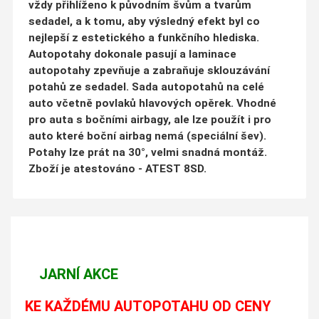
vždy přihlíženo k původním švům a tvarům
sedadel, a k tomu, aby výsledný efekt byl co
nejlepší z estetického a funkčního hlediska.
Autopotahy dokonale pasují a laminace
autopotahy zpevňuje a zabraňuje sklouzávání
potahů ze sedadel. Sada autopotahů na celé
auto včetně povlaků hlavových opěrek. Vhodné
pro auta s bočními airbagy, ale lze použít i pro
auto které boční airbag nemá (speciální šev).
Potahy lze prát na 30°, velmi snadná montáž.
Zboží je atestováno - ATEST 8SD.
JARNÍ AKCE
KE KAŽDÉMU AUTOPOTAHU OD CENY