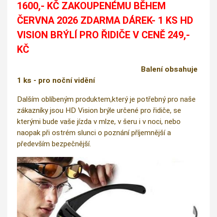
1600,- KČ ZAKOUPENÉMU BĚHEM
ČERVNA 2026 ZDARMA DÁREK- 1 KS HD
VISION BRÝLÍ PRO ŘIDIČE V CENĚ 249,-
KČ
Balení obsahuje
1 ks - pro noční vidění
Dalším oblíbeným produktem,který je potřebný pro naše
zákazníky jsou HD Vision brýle určené pro řidiče, se
kterými bude vaše jízda v mlze, v šeru i v noci, nebo
naopak při ostrém slunci o poznání příjemnější a
především bezpečnější.