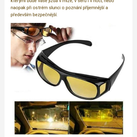
kterými bude vaše jízda v mlze, v šeru i v noci, nebo
naopak při ostrém slunci o poznání příjemnější a
především bezpečnější.