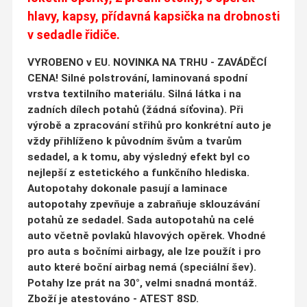
hlavy, kapsy, přídavná kapsička na drobnosti
v sedadle
řidiče.
VYROBENO v EU. NOVINKA NA TRHU - ZAVÁDĚCÍ
CENA! Silné polstrování, laminovaná spodní
vrstva textilního materiálu. Silná látka i na
zadních dílech potahů (žádná síťovina). Při
výrobě a zpracování střihů pro konkrétní auto je
vždy přihlíženo k původním švům a tvarům
sedadel, a k tomu, aby výsledný efekt byl co
nejlepší z estetického a funkčního hlediska.
Autopotahy dokonale pasují a laminace
autopotahy zpevňuje a zabraňuje sklouzávání
potahů ze sedadel. Sada autopotahů na celé
auto včetně povlaků hlavových opěrek. Vhodné
pro auta s bočními airbagy, ale lze použít i pro
auto které boční airbag nemá (speciální šev).
Potahy lze prát na 30°, velmi snadná montáž.
Zboží je atestováno - ATEST 8SD.