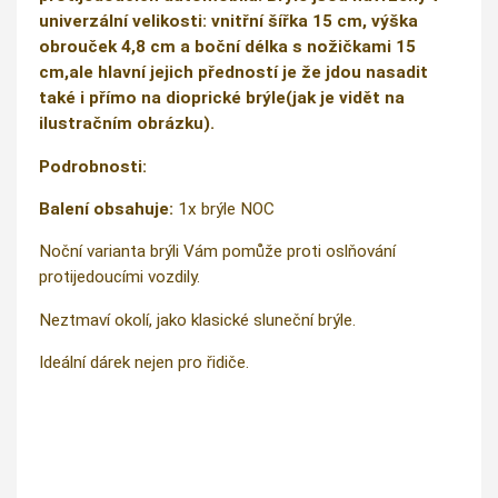
univerzální velikosti: vnitřní šířka 15 cm, výška
obrouček 4,8 cm a boční délka s nožičkami 15
cm,ale hlavní jejich předností je že jdou nasadit
také i přímo na dioprické brýle(jak je vidět na
ilustračním obrázku).
Podrobnosti:
Balení obsahuje:
1x brýle NOC
Noční varianta brýli Vám pomůže proti oslňování
protijedoucími vozdily.
Neztmaví okolí, jako klasické sluneční brýle.
Ideální dárek nejen pro řidiče.