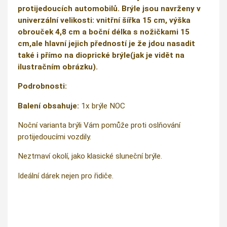
protijedoucích automobilů. Brýle jsou navrženy v
univerzální velikosti: vnitřní šířka 15 cm, výška
obrouček 4,8 cm a boční délka s nožičkami 15
cm,ale hlavní jejich předností je že jdou nasadit
také i přímo na dioprické brýle(jak je vidět na
ilustračním obrázku).
Podrobnosti:
Balení obsahuje:
1x brýle NOC
Noční varianta brýli Vám pomůže proti oslňování
protijedoucími vozdily.
Neztmaví okolí, jako klasické sluneční brýle.
Ideální dárek nejen pro řidiče.