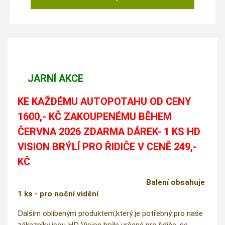
JARNÍ AKCE
KE KAŽDÉMU AUTOPOTAHU OD CENY
1600,- KČ ZAKOUPENÉMU BĚHEM
ČERVNA 2026 ZDARMA DÁREK- 1 KS HD
VISION BRÝLÍ PRO ŘIDIČE V CENĚ 249,-
KČ
Balení obsahuje
1 ks - pro noční vidění
Dalším oblíbeným produktem,který je potřebný pro naše
zákazníky jsou HD Vision brýle určené pro řidiče, se