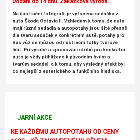
Dodání do 14 dnů. Zakázková výroba.
Na ilustrační fotografii je vyfocena sedačka z
auta Škoda Octavia II. Vzhledem k tomu, že auta
mají různá sedadla a autopotahy jsou šité přesně
dle tvaru sedaček v konkrétním autě, potahy pro
Váš vůz se můžou od ilustrační fotky tvarově
lišit. Při výrobě a zpracování střihů pro konkrétní
auto je vždy přihlíženo k původním švům a
tvarům sedadel, a k tomu, aby výsledný efekt byl
co nejlepší z estetického a funkčního hlediska.
JARNÍ AKCE
KE KAŽDÉMU AUTOPOTAHU OD CENY