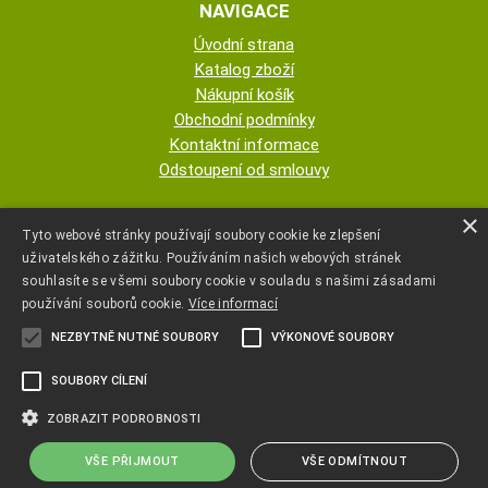
NAVIGACE
Úvodní strana
Katalog zboží
Nákupní košík
Obchodní podmínky
Kontaktní informace
Odstoupení od smlouvy
ESHOP PROVOZUJE
×
Tyto webové stránky používají soubory cookie ke zlepšení
uživatelského zážitku. Používáním našich webových stránek
AUTOPOTAHY NOVOTNÝ - KRISTA
souhlasíte se všemi soubory cookie v souladu s našimi zásadami
NOVOTNÁ
používání souborů cookie.
Více informací
NEZBYTNĚ NUTNÉ SOUBORY
VÝKONOVÉ SOUBORY
+420 777 107 600
SOUBORY CÍLENÍ
autopotahyjano@seznam.cz
ZOBRAZIT PODROBNOSTI
VŠE PŘIJMOUT
VŠE ODMÍTNOUT
Copyright ©
www.autopotahyjano.cz
,
provozováno na systému