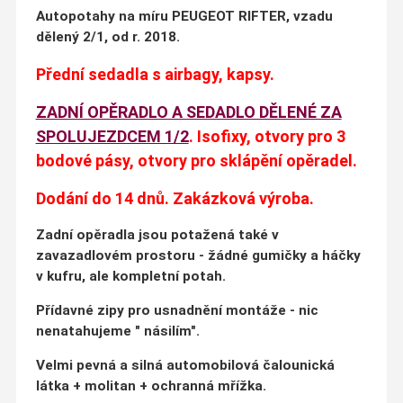
Autopotahy na míru PEUGEOT RIFTER, vzadu
dělený 2/1, od r. 2018.
Přední sedadla s airbagy, kapsy.
ZADNÍ OPĚRADLO A SEDADLO DĚLENÉ ZA
SPOLUJEZDCEM 1/2
. Isofixy, otvory pro 3
bodové pásy, otvory pro sklápění opěradel.
Dodání do 14 dnů. Zakázková výroba.
Zadní opěradla jsou potažená také v
zavazadlovém prostoru - žádné gumičky a háčky
v kufru, ale kompletní potah.
Přídavné zipy pro usnadnění montáže - nic
nenatahujeme " násilím".
Velmi pevná a silná automobilová čalounická
látka + molitan + ochranná mřížka.