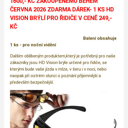
1600,- KČ ZAKOUPENÉMU BĚHEM
ČERVNA 2026 ZDARMA DÁREK- 1 KS HD
VISION BRÝLÍ PRO ŘIDIČE V CENĚ 249,-
KČ
Balení obsahuje
1 ks - pro noční vidění
Dalším oblíbeným produktem,který je potřebný pro naše
zákazníky jsou HD Vision brýle určené pro řidiče, se
kterými bude vaše jízda v mlze, v šeru i v noci, nebo
naopak při ostrém slunci o poznání příjemnější a
především bezpečnější.