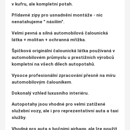
v kufru, ale kompletní potah.
Přídavné zipy pro usnadnění montáže - nic
nenatahujeme " násilím".
Velmi pevná a silná automobilová čalounická
látka + molitan + ochranná mřížka.
Špičková originální čalounická látka používaná v
automobilovém průmyslu u prestižních výrobců
kompletní na všech dílech autopotahů.
Vysoce profesionální zpracování přesně na míru
automobilovým čalouníkem.
Dokonalý vzhled luxusního interiéru.
Autopotahy jsou vhodné pro velmi zatížené
služební vozy, ale i pro reprezentativní auta a taxi
služby.
Vhodné pro auta s bočními airbagy, ale lze použít