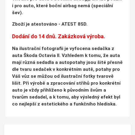
i pro auto, které boční airbag nemá (speciální
šev).
Zboží je atestováno - ATEST 8SD.
Dodání do 14 dnů. Zakázková výroba.
Na ilustrační fotografii je vyfocena sedačka z
auta Škoda Octavia II. Vzhledem k tomu, že auta
mají různá sedadla a autopotahy jsou šité přesně
dle tvaru sedaček v konkrétním autě, potahy pro
Váš vůz se můžou od ilustrační fotky tvarově
lišit. Při výrobě a zpracování střihů pro konkrétní
auto je vždy přihlíženo k původním švům a
tvarům sedadel, a k tomu, aby výsledný efekt byl
co nejlepší z estetického a funkčního hlediska.