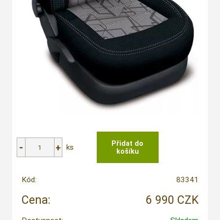
ks
Kód:
83341
Cena:
6 990 CZK