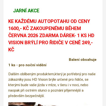
JARNÍ AKCE
KE KAŽDÉMU AUTOPOTAHU OD CENY
1600,- KČ ZAKOUPENÉMU BĚHEM
ČERVNA 2026 ZDARMA DÁREK- 1 KS HD
VISION BRÝLÍ PRO ŘIDIČE V CENĚ 249,-
KČ
Balení obsahuje
1 ks - pro noční vidění
Dalším oblíbeným produktem,který je potřebný pro naše
zákazníky jsou HD Vision brýle určené pro řidiče, se
kterými bude vaše jízda v mlze, v šeru i v noci, nebo
naopak při ostrém slunci o poznání příjemnější a
především bezpečnější.