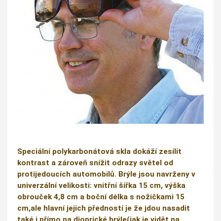
Speciální polykarbonátová skla dokáží zesílit
kontrast a zároveň snížit odrazy světel od
protijedoucích automobilů. Brýle jsou navrženy v
univerzální velikosti: vnitřní šířka 15 cm, výška
obrouček 4,8 cm a boční délka s nožičkami 15
cm,ale hlavní jejich předností je že jdou nasadit
také i přímo na dioprické brýle(jak je vidět na