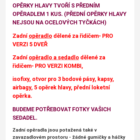
OPĚRKY HLAVY TVOŘÍ S PŘEDNÍM
OPĚRADLEM 1 KUS. (PŘEDNÍ OPĚRKY HLAVY
NEJSOU NA OCELOVÝCH TYČKÁCH)
Zadní
opěradlo
dělené za řidičem- PRO
VERZI 5 DVEŘ
Zadní
opěradlo a sedadlo
dělené za
řidičem- PRO VERZI KOMBI,
isofixy, otvor pro 3 bodové pásy, kapsy,
airbagy, 5 opěrek hlavy
, přední loketní
opěrka.
BUDEME POTŘEBOVAT FOTKY VAŠICH
SEDADEL.
Zadní opěradla jsou potažená také v
zavazadlovém prostoru - žádné gumičky a háčky