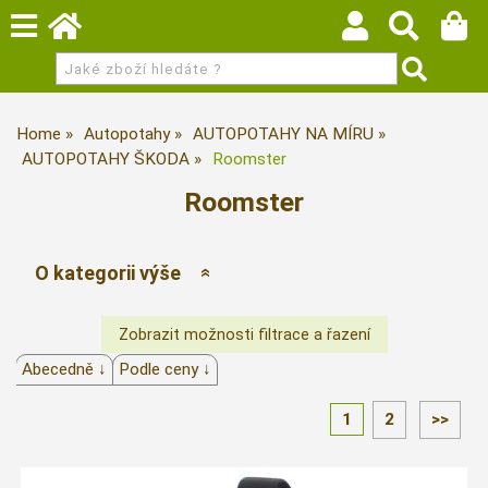
Home
Autopotahy
AUTOPOTAHY NA MÍRU
AUTOPOTAHY ŠKODA
Roomster
Roomster
O kategorii výše
Abecedně ↓
Podle ceny ↓
1
2
>>