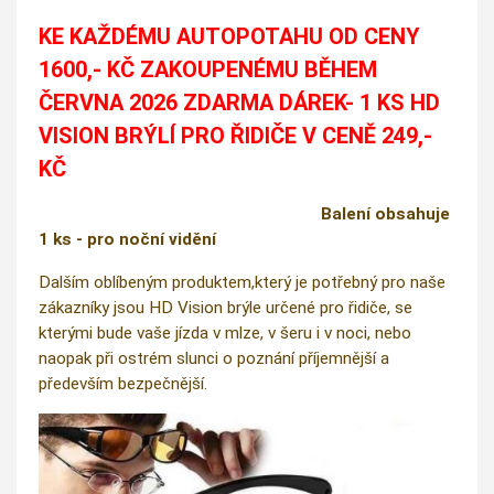
KE KAŽDÉMU AUTOPOTAHU OD CENY
1600,- KČ ZAKOUPENÉMU BĚHEM
ČERVNA 2026 ZDARMA DÁREK- 1 KS HD
VISION BRÝLÍ PRO ŘIDIČE V CENĚ 249,-
KČ
Balení obsahuje
1 ks - pro noční vidění
Dalším oblíbeným produktem,který je potřebný pro naše
zákazníky jsou HD Vision brýle určené pro řidiče, se
kterými bude vaše jízda v mlze, v šeru i v noci, nebo
naopak při ostrém slunci o poznání příjemnější a
především bezpečnější.