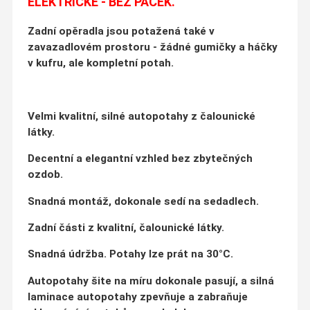
ELEKTRICKÉ - BEZ PÁČEK.
Zadní opěradla jsou potažená také v
zavazadlovém prostoru - žádné gumičky a háčky
v kufru, ale kompletní potah.
Velmi kvalitní, silné autopotahy z čalounické
látky.
Decentní a elegantní vzhled bez zbytečných
ozdob.
S
nadná montáž, dokonale sedí na sedadlech.
Zadní části z kvalitní, čalounické látky.
Snadná údržba.
Potahy lze prát na 30°C.
Autopotahy šite na míru dokonale pasují, a silná
laminace autopotahy zpevňuje a zabraňuje