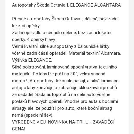
Autopotahy Škoda Octavia I, ELEGANCE ALCANTARA
Přesné autopotahy Škoda Octavia I, dělená, bez zadní
loketní opěrky.
Zadní opěradlo a sedadlo dělené, bez zadní loketní
opěrky, 4 opěrky hlavy.
Velmi kvalitní, silné autopotahy z čalounické látky
včetně zadní části opěradel. Materiál textilní Alcantara.
Výšivka ELEGANCE.
Silné polstrování, laminovaná spodní vrstva textilního
materiálu. Potahy lze prát na 30°, velmi snadná
montáž. Autopotahy dokonale pasují, a silná laminace
autopotahy zpevňuje a zabraňuje sklouzávání potahů
ze sedadel. Sada autopotahů na celé auto včetně
povlaků hlavových opěrek. Vhodné pro auta s bočními
airbagy, ale lze použít i pro auto, které boční airbag
nemá (specielní šev).
VYROBENO v EU. NOVINKA NA TRHU - ZAVÁDĚCÍ
CENA!