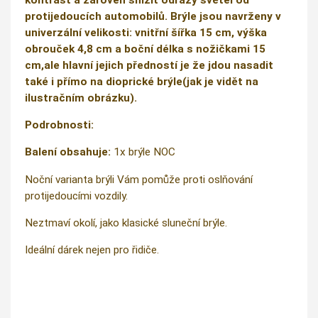
protijedoucích automobilů. Brýle jsou navrženy v
univerzální velikosti: vnitřní šířka 15 cm, výška
obrouček 4,8 cm a boční délka s nožičkami 15
cm,ale hlavní jejich předností je že jdou nasadit
také i přímo na dioprické brýle(jak je vidět na
ilustračním obrázku).
Podrobnosti:
Balení obsahuje:
1x brýle NOC
Noční varianta brýli Vám pomůže proti oslňování
protijedoucími vozdily.
Neztmaví okolí, jako klasické sluneční brýle.
Ideální dárek nejen pro řidiče.