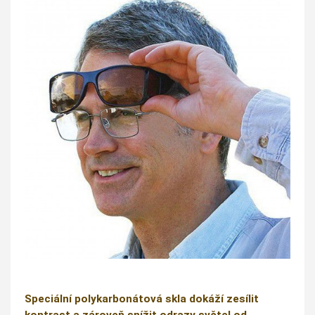
Speciální polykarbonátová skla dokáží zesílit
kontrast a zároveň snížit odrazy světel od