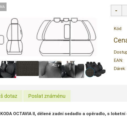
Kód:
Cena
Dostup
EAN:
Dárek:
š dotaz
Poslat známénu
ODA OCTAVIA II, dělené zadní sedadlo a opěradlo, s loketní 