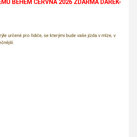
ÉMU BĚHEM ČERVNA 2026 ZDARMA DÁREK-
e určené pro řidiče, se kterými bude vaše jízda v mlze, v
čnější.