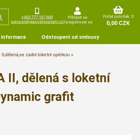
Počet položek: 0
+420 777 107 600
Přihlásit se
autopotahyjano@seznam.cz
Zaregistrovat se
0,00 CZK
 informace
Odstoupení od smlouvy
 II,dělená,se zadní loketní opěrkou
I, dělená s loketní
Dynamic grafit