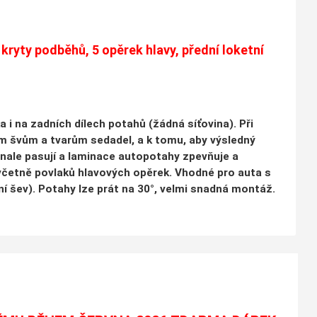
kryty podběhů, 5 opěrek hlavy, přední loketní
a i na zadních dílech potahů (žádná síťovina). Při
ním švům a tvarům sedadel, a k tomu, aby výsledný
onale pasují a laminace autopotahy zpevňuje a
včetně povlaků hlavových opěrek. Vhodné pro auta s
lní šev). Potahy lze prát na 30°, velmi snadná montáž.