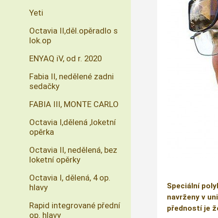
Yeti
Octavia II,děl.opěradlo s
lok.op
ENYAQ iV, od r. 2020
Fabia II, nedělené zadni
sedačky
FABIA III, MONTE CARLO
Octavia I,dělená ,loketní
opěrka
Octavia II, nedělená, bez
loketní opěrky
Octavia I, dělená, 4 op.
Speciální poly
hlavy
navrženy v uni
Rapid integrované přední
předností je ž
op. hlavy