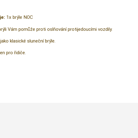
je:
1x brýle NOC
brýli Vám pomůže proti oslňování protijedoucími vozdily.
jako klasické sluneční brýle.
en pro řidiče.