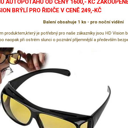
U AUTOPOTAHU OD CENY 1600,- KČ ZAKOUPEN
SION BRÝLÍ PRO ŘIDIČE V CENĚ 249,-KČ
Balení obsahuje 1 ks - pro noční vidění
m produktem,který je potřebný pro naše zákazníky jsou HD Vision brýl
ebo naopak při ostrém slunci o poznání příjemnější a především bezpe