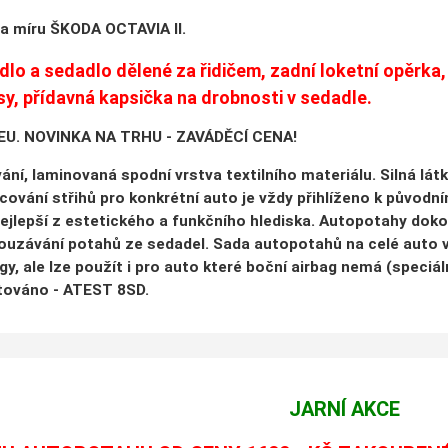
a míru ŠKODA OCTAVIA II.
lo a sedadlo dělené za řidičem, zadní loketní opěrka, 
sy, přídavná kapsička na drobnosti v sedadle.
EU. NOVINKA NA TRHU - ZAVÁDĚCÍ CENA!
ání, laminovaná spodní vrstva textilního materiálu. Silná látk
cování střihů pro konkrétní auto je vždy přihlíženo k původ
nejlepší z estetického a funkčního hlediska. Autopotahy dok
louzávání potahů ze sedadel. Sada autopotahů na celé auto 
gy, ale lze použít i pro auto které boční airbag nemá (speciá
stováno - ATEST 8SD.
JARNÍ AKCE