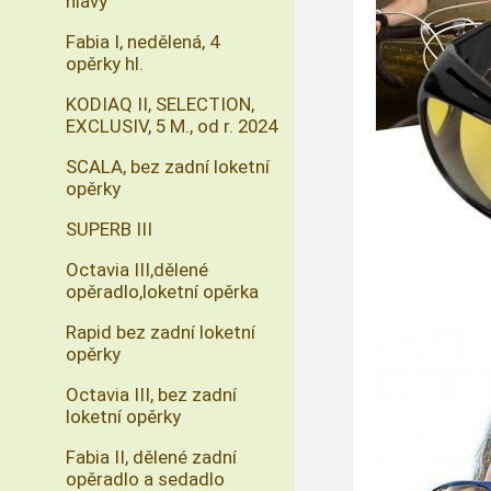
hlavy
Fabia I, nedělená, 4
opěrky hl.
KODIAQ II, SELECTION,
EXCLUSIV, 5 M., od r. 2024
SCALA, bez zadní loketní
opěrky
SUPERB III
Octavia III,dělené
opěradlo,loketní opěrka
Rapid bez zadní loketní
opěrky
Octavia III, bez zadní
loketní opěrky
Fabia II, dělené zadní
opěradlo a sedadlo