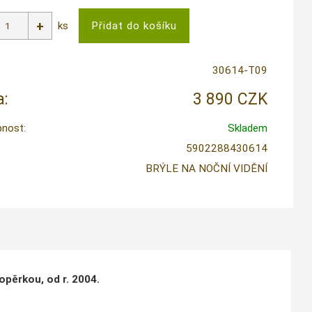
ks
30614-T09
:
3 890 CZK
nost:
Skladem
5902288430614
BRÝLE NA NOČNÍ VIDĚNÍ
opěrkou, od r. 2004.