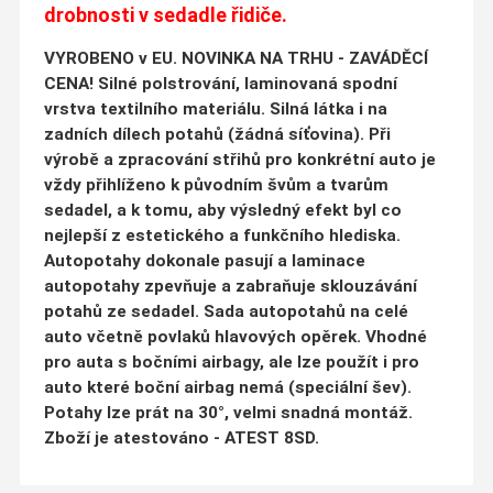
drobnosti v sedadle řidiče.
VYROBENO v EU. NOVINKA NA TRHU - ZAVÁDĚCÍ
CENA! Silné polstrování, laminovaná spodní
vrstva textilního materiálu. Silná látka i na
zadních dílech potahů (žádná síťovina). Při
výrobě a zpracování střihů pro konkrétní auto je
vždy přihlíženo k původním švům a tvarům
sedadel, a k tomu, aby výsledný efekt byl co
nejlepší z estetického a funkčního hlediska.
Autopotahy dokonale pasují a laminace
autopotahy zpevňuje a zabraňuje sklouzávání
potahů ze sedadel. Sada autopotahů na celé
auto včetně povlaků hlavových opěrek. Vhodné
pro auta s bočními airbagy, ale lze použít i pro
auto které boční airbag nemá (speciální šev).
Potahy lze prát na 30°, velmi snadná montáž.
Zboží je atestováno - ATEST 8SD.