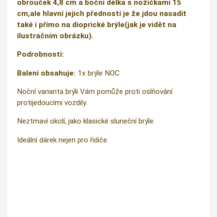
obrouček 4,8 cm a boční délka s nožičkami 15
cm,ale hlavní jejich předností je že jdou nasadit
také i přímo na dioprické brýle(jak je vidět na
ilustračním obrázku).
Podrobnosti:
Balení obsahuje:
1x brýle NOC
Noční varianta brýli Vám pomůže proti oslňování
protijedoucími vozdily.
Neztmaví okolí, jako klasické sluneční brýle.
Ideální dárek nejen pro řidiče.