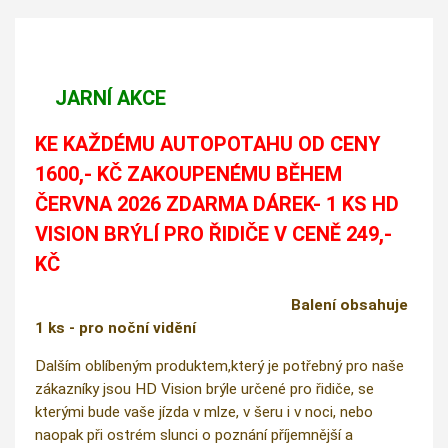
JARNÍ AKCE
KE KAŽDÉMU AUTOPOTAHU OD CENY
1600,- KČ ZAKOUPENÉMU BĚHEM
ČERVNA 2026 ZDARMA DÁREK- 1 KS HD
VISION BRÝLÍ PRO ŘIDIČE V CENĚ 249,-
KČ
Balení obsahuje
1 ks - pro noční vidění
Dalším oblíbeným produktem,který je potřebný pro naše
zákazníky jsou HD Vision brýle určené pro řidiče, se
kterými bude vaše jízda v mlze, v šeru i v noci, nebo
naopak při ostrém slunci o poznání příjemnější a