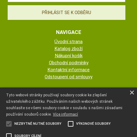
NAVIGACE
Úvodní strana
Katalog zboží
Nákupní košík
Obchodní podmínky
Kontaktní informace
Odstoupení od smlouvy
ESHOP PROVOZUJE
×
Tyto webové stránky používají soubory cookie ke zlepšení
uživatelského zážitku. Používáním našich webových stránek
AUTOPOTAHY NOVOTNÝ - KRISTA
souhlasíte se všemi soubory cookie v souladu s našimi zásadami
NOVOTNÁ
používání souborů cookie.
Více informací
NEZBYTNĚ NUTNÉ SOUBORY
VÝKONOVÉ SOUBORY
+420 777 107 600
SOUBORY CÍLENÍ