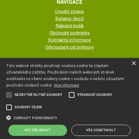
NAVIGACE
Úvodní strana
Katalog zboží
Nákupní košík
Obchodní podmínky
Kontaktní informace
Odstoupení od smlouvy
ESHOP PROVOZUJE
×
Tyto webové stránky používají soubory cookie ke zlepšení
uživatelského zážitku. Používáním našich webových stránek
AUTOPOTAHY NOVOTNÝ - KRISTA
souhlasíte se všemi soubory cookie v souladu s našimi zásadami
NOVOTNÁ
používání souborů cookie.
Více informací
NEZBYTNĚ NUTNÉ SOUBORY
VÝKONOVÉ SOUBORY
+420 777 107 600
SOUBORY CÍLENÍ
autopotahyjano@seznam.cz
ZOBRAZIT PODROBNOSTI
VŠE PŘIJMOUT
VŠE ODMÍTNOUT
Copyright ©
www.autopotahyjano.cz
,
provozováno na systému