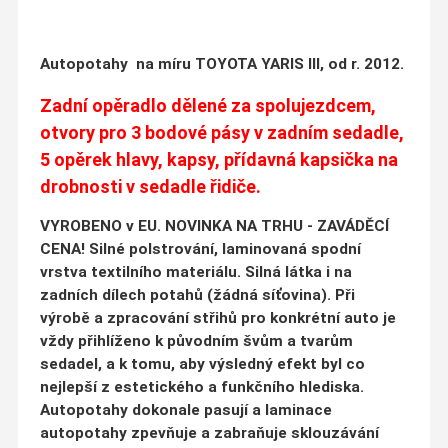
Autopotahy na míru TOYOTA YARIS III, od r. 2012.
Zadní opěradlo dělené za spolujezdcem,
otvory pro 3 bodové pásy v zadním sedadle,
5 opěrek hlavy, kapsy, přídavná kapsička na
drobnosti v sedadle řidiče.
VYROBENO v EU. NOVINKA NA TRHU - ZAVÁDĚCÍ
CENA! Silné polstrování, laminovaná spodní
vrstva textilního materiálu. Silná látka i na
zadních dílech potahů (žádná síťovina). Při
výrobě a zpracování střihů pro konkrétní auto je
vždy přihlíženo k původním švům a tvarům
sedadel, a k tomu, aby výsledný efekt byl co
nejlepší z estetického a funkčního hlediska.
Autopotahy dokonale pasují a laminace
autopotahy zpevňuje a zabraňuje sklouzávání