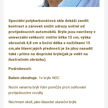
Speciální polykarbonátová skla dokáží zesílit
kontrast a zároveň snížit odrazy světel od
protijedoucích automobilů. Brýle jsou navrženy v
univerzální velikosti: vnitřní šířka 15 cm, výška
obrouček 4,8 cm a boční délka s nožičkami 15
cm,ale hlavní jejich předností je že jdou nasadit
také i přímo na dioprické brýle(jak je vidět na
ilustračním obrázku).
Podrobnosti:
Balení obsahuje:
1x brýle NOC
Noční varianta brýli Vám pomůže proti oslňování
protijedoucími vozdily.
Neztmaví okolí, jako klasické sluneční brýle.