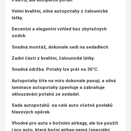
Velmi kvalitní, silné autopotahy z čalounické
látky.
Decentní a elegantní vzhled bez zbytečných
ozdob.
S
nadná montáž, dokonale sedí na sedadlech.
Zadní části z kvalitní, čalounické látky.
Snadná údržba.
Potahy lze prát na 30°C.
Autopotahy šite na míru dokonale pasují, a silná
laminace autopotahy zpevňuje a zabraňuje
sklouzávání potahů ze sedadel.
Sada autopotahů na celé auto včetně povlaků
hlavových opěrek.
Vhodné pro auta s bočními airbagy, ale lze použít
i pro auto, které boční airbag nemá (speciální