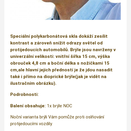
Speciální polykarbonátová skla dokáží zesílit
kontrast a zároveň snížit odrazy světel od
protijedoucích automobilů. Brýle jsou navrženy v
univerzální velikosti: vnitřní šířka 15 cm, výška
obrouček 4,8 cm a boční délka s nožičkami 15
cm,ale hlavní jejich předností je že jdou nasadit
také i přímo na dioprické brýle(jak je vidět na
ilustračním obrázku).
Podrobnosti:
Balení obsahuje:
1x brýle NOC
Noční varianta brýli Vám pomůže proti oslňování
protijedoucími vozdily.