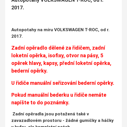
2017.
Autopotahy na míru VOLKSWAGEN T-ROC, od r.
2017.
Zadní opěradlo dělené za řidičem, zadní
loketní opěrka, isofixy, otvor na pásy, 5
opěrek hlavy, kapsy, přední loketní opěrka,
bederní opěrky.
U řidiče manuální seřizování bederní opěrky.
Pokud manuální bederku u řidiče nemáte
napíšte to do poznámky.
Zadní opěradla jsou potažená také v
zavazadlovém prostoru - žádné gumičky a háčky
v kufru, ale kompletní potah.