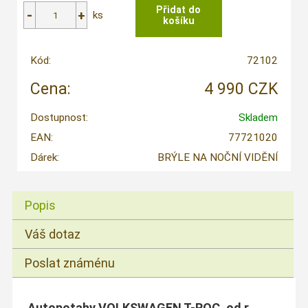
ks
Kód:
72102
Cena:
4 990 CZK
Dostupnost:
Skladem
EAN:
77721020
Dárek:
BRÝLE NA NOČNÍ VIDĚNÍ
Popis
Váš dotaz
Poslat známénu
Autopotahy VOLKSWAGEN T-ROC, od r.