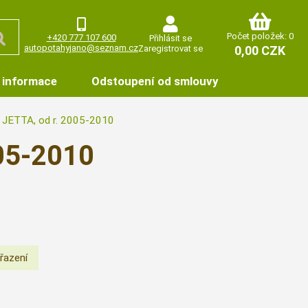
Počet položek: 0
+420 777 107 600
Přihlásit se
autopotahyjano@seznam.cz
Zaregistrovat se
0,00 CZK
 informace
Odstoupení od smlouvy
JETTA, od r. 2005-2010
005-2010