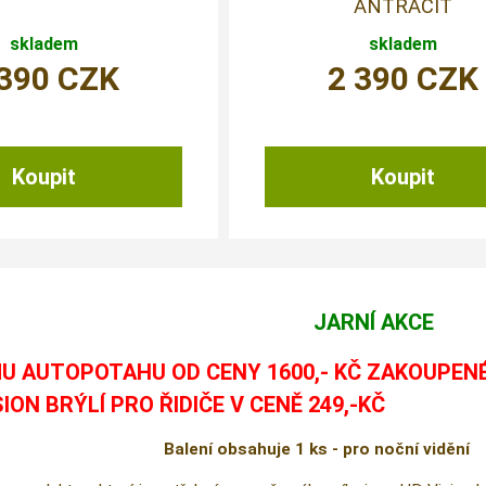
ANTRACIT
skladem
skladem
 390
CZK
2 390
CZK
JARNÍ AKCE
U AUTOPOTAHU OD CENY 1600,- KČ ZAKOUPEN
SION BRÝLÍ PRO ŘIDIČE V CENĚ 249,-KČ
Balení obsahuje 1 ks - pro noční vidění