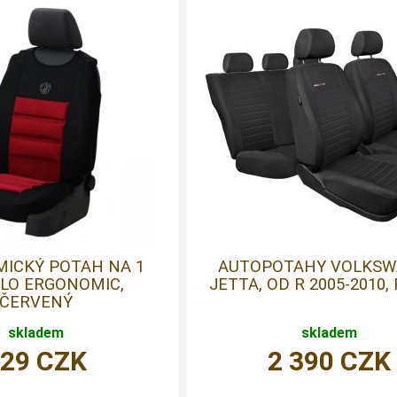
ICKÝ POTAH NA 1
AUTOPOTAHY VOLKS
LO ERGONOMIC,
JETTA, OD R 2005-2010,
ČERVENÝ
skladem
skladem
829
CZK
2 390
CZK