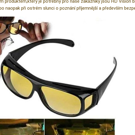
m produktem,který je potřebný pro naše zákazníky jsou HD Vision brýl
ebo naopak při ostrém slunci o poznání příjemnější a především bezpe