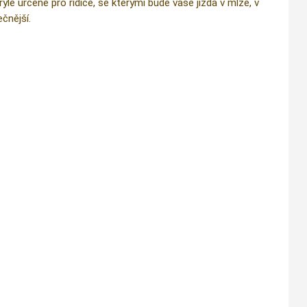
e určené pro řidiče, se kterými bude vaše jízda v mlze, v
čnější.