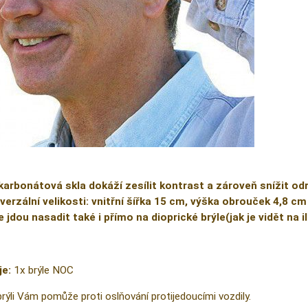
karbonátová skla dokáží zesílit kontrast a zároveň snížit od
verzální velikosti: vnitřní šířka 15 cm, výška obrouček 4,8 cm
e jdou nasadit také i přímo na dioprické brýle(jak je vidět na 
je:
1x brýle NOC
brýli Vám pomůže proti oslňování protijedoucími vozdily.