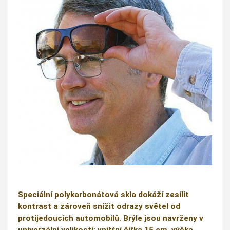
Speciální polykarbonátová skla dokáží zesílit
kontrast a zároveň snížit odrazy světel od
protijedoucích automobilů. Brýle jsou navrženy v
univerzální velikosti: vnitřní šířka 15 cm, výška