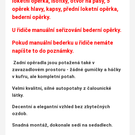
loketní opěrka, isofixy, otvor na pásy, 5
opěrek hlavy, kapsy, přední loketní opěrka,
bederní opěrky.
U řidiče manuální seřizování bederní opěrky.
Pokud manuální bederku u řidiče nemáte
napíšte to do poznámky.
Zadní opěradla jsou potažená také v
zavazadlovém prostoru - žádné gumičky a háčky
v kufru, ale kompletní potah.
Velmi kvalitní, silné autopotahy z čalounické
látky.
Decentní a elegantní vzhled bez zbytečných
ozdob.
S
nadná montáž, dokonale sedí na sedadlech.