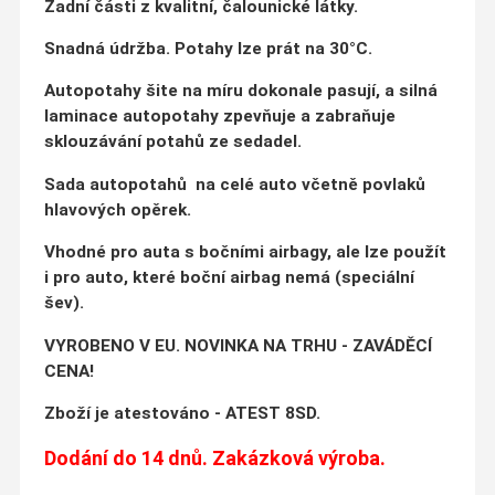
Zadní části z kvalitní, čalounické látky.
Snadná údržba.
Potahy lze prát na 30°C.
Autopotahy šite na míru dokonale pasují, a silná
laminace autopotahy zpevňuje a zabraňuje
sklouzávání potahů ze sedadel.
Sada autopotahů na celé auto včetně povlaků
hlavových opěrek.
Vhodné pro auta s bočními airbagy, ale lze použít
i pro auto, které boční airbag nemá (speciální
šev).
VYROBENO V EU. NOVINKA NA TRHU - ZAVÁDĚCÍ
CENA!
Zboží je atestováno - ATEST 8SD.
Dodání do 14 dnů. Zakázková výroba.