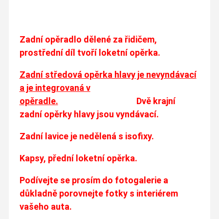
Zadní opěradlo dělené za řidičem,
prostřední díl tvoří loketní opěrka.
Zadní středová opěrka hlavy je nevyndávací
a je integrovaná v
opěradle.
Dvě krajní
zadní opěrky hlavy jsou vyndávací.
Zadní lavice je nedělená s isofixy.
Kapsy, přední loketní opěrka.
Podívejte se prosím do fotogalerie a
důkladně porovnejte fotky s interiérem
vašeho auta.