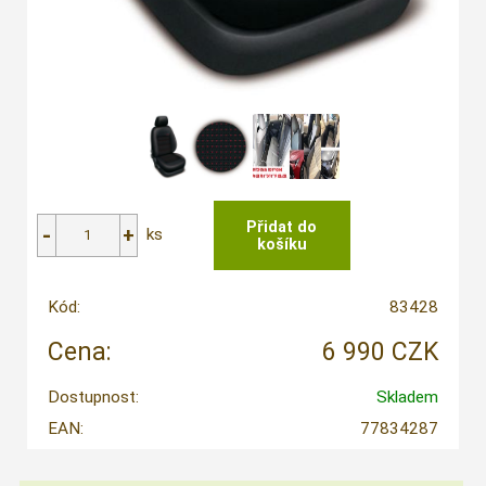
ks
Kód:
83428
Cena:
6 990 CZK
Dostupnost:
Skladem
EAN:
77834287