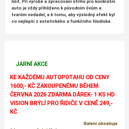
lišit. Při výrobě a zpracování střihů pro konkrétní
auto je vždy přihlíženo k původním švům a
tvarům sedadel, a k tomu, aby výsledný efekt byl
co nejlepší z estetického a funkčního hlediska.
JARNÍ AKCE
KE KAŽDÉMU AUTOPOTAHU OD CENY
1600,- KČ ZAKOUPENÉMU BĚHEM
ČERVNA 2026 ZDARMA DÁREK- 1 KS HD
VISION BRÝLÍ PRO ŘIDIČE V CENĚ 249,-
KČ
Balení obsahuje