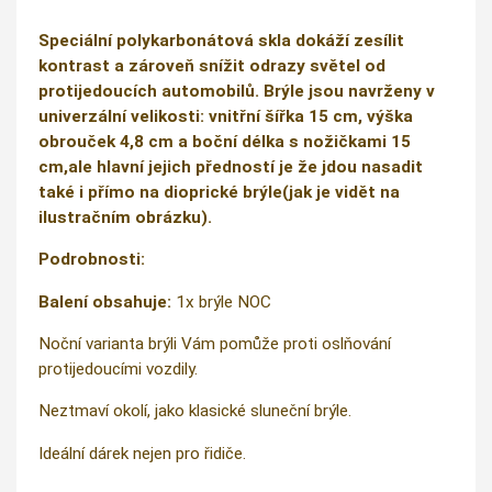
Speciální polykarbonátová skla dokáží zesílit
kontrast a zároveň snížit odrazy světel od
protijedoucích automobilů. Brýle jsou navrženy v
univerzální velikosti: vnitřní šířka 15 cm, výška
obrouček 4,8 cm a boční délka s nožičkami 15
cm,ale hlavní jejich předností je že jdou nasadit
také i přímo na dioprické brýle(jak je vidět na
ilustračním obrázku).
Podrobnosti:
Balení obsahuje:
1x brýle NOC
Noční varianta brýli Vám pomůže proti oslňování
protijedoucími vozdily.
Neztmaví okolí, jako klasické sluneční brýle.
Ideální dárek nejen pro řidiče.