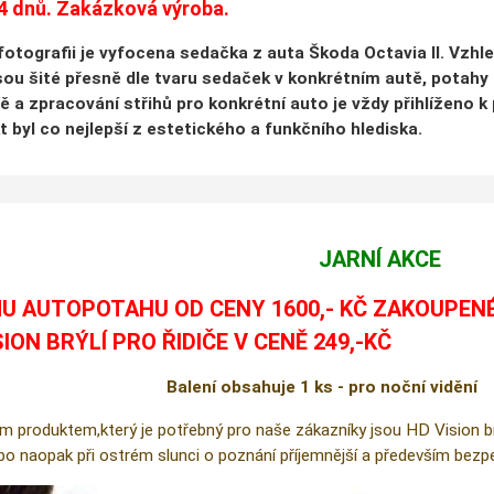
4 dnů. Zakázková výroba.
 fotografii je vyfocena sedačka z auta Škoda Octavia II. Vzh
ou šité přesně dle tvaru sedaček v konkrétním autě, potahy 
robě a zpracování střihů pro konkrétní auto je vždy přihlížen
t byl co nejlepší z estetického a funkčního hlediska.
JARNÍ AKCE
U AUTOPOTAHU OD CENY 1600,- KČ ZAKOUPEN
SION BRÝLÍ PRO ŘIDIČE V CENĚ 249,-KČ
Balení obsahuje 1 ks - pro noční vidění
m produktem,který je potřebný pro naše zákazníky jsou HD Vision brýl
ebo naopak při ostrém slunci o poznání příjemnější a především bezpe