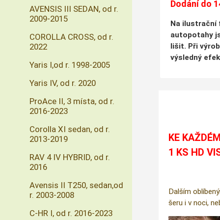
Dodání do 1
AVENSIS III SEDAN, od r.
2009-2015
Na ilustrační
autopotahy js
COROLLA CROSS, od r.
lišit. Při vý
2022
výsledný efek
Yaris I,od r. 1998-2005
Yaris IV, od r. 2020
ProAce II, 3 místa, od r.
2016-2023
Corolla XI sedan, od r.
KE KAŽDÉM
2013-2019
1 KS HD VI
RAV 4 IV HYBRID, od r.
2016
Avensis II T250, sedan,od
Dalším oblíbený
r. 2003-2008
šeru i v noci, n
C-HR I, od r. 2016-2023