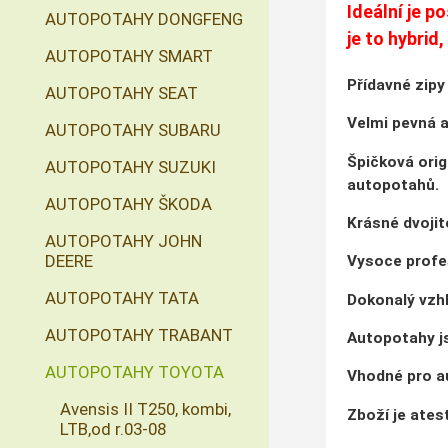
Ideální je p
AUTOPOTAHY DONGFENG
je to hybrid
AUTOPOTAHY SMART
Přídavné zipy
AUTOPOTAHY SEAT
Velmi pevná a
AUTOPOTAHY SUBARU
Špičková orig
AUTOPOTAHY SUZUKI
autopotahů.
AUTOPOTAHY ŠKODA
Krásné dvojité
AUTOPOTAHY JOHN
DEERE
Vysoce profe
AUTOPOTAHY TATA
Dokonalý vzhl
AUTOPOTAHY TRABANT
Autopotahy js
AUTOPOTAHY TOYOTA
Vhodné pro au
Avensis II T250, kombi,
Zboží je ate
LTB,od r.03-08