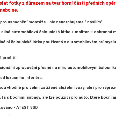
oslat fotky z důrazem na tvar horní části předních opěr
, nebo ne.
 pro usnadnění montáže - nic nenatahujeme " násilím".
 silná automobilová čalounická látka + molitan + ochranná m
inální čalounická látka používaná v automobilovém průmyslu
 prošití.
sionální zpracování přesně na míru automobilovým čalouník
ed luxusního interiéru.
ou vhodné pro velmi zatížené služební vozy, ale i pro repreze
ta s bočními airbagy, ale lze použít i pro auto, které boční a
stováno - ATEST 8SD.