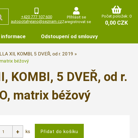
Počet položek: 0
+420 777 107 600
Přihlásit se
autopotahyjano@seznam.cz
Zaregistrovat se
0,00 CZK
 informace
Odstoupení od smlouvy
LA XII, KOMBI, 5 DVEŘ, od r. 2019
matrix béžový
, KOMBI, 5 DVEŘ, od r.
, matrix béžový
ks