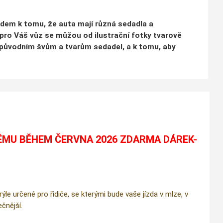
ledem k tomu, že auta mají různá sedadla a
pro Váš vůz se můžou od ilustrační fotky tvarově
o k původním švům a tvarům sedadel, a k tomu, aby
ÉMU BĚHEM ČERVNA 2026 ZDARMA DÁREK-
e určené pro řidiče, se kterými bude vaše jízda v mlze, v
čnější.