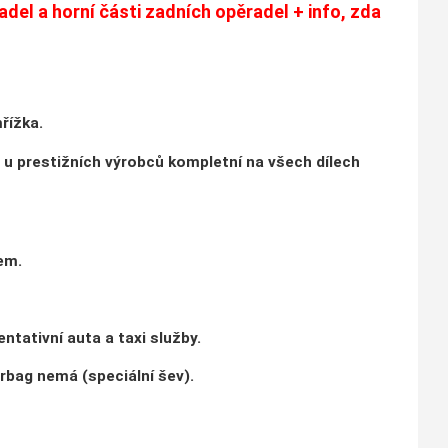
adel a horní části zadních opěradel + info, zda
řížka.
 u prestižních výrobců kompletní na všech dílech
em.
ntativní auta a taxi služby.
irbag nemá (speciální šev).