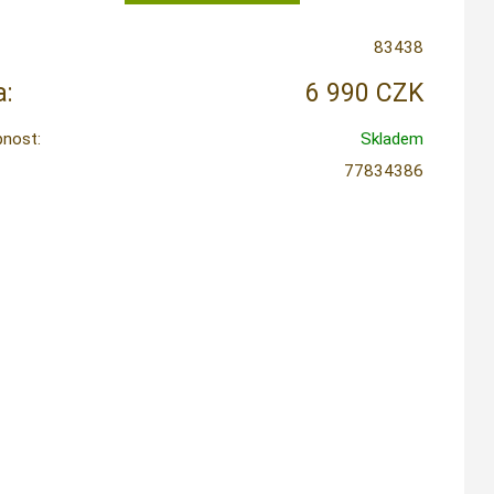
83438
:
6 990 CZK
nost:
Skladem
77834386