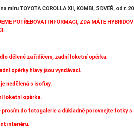
na míru TOYOTA COROLLA XII, KOMBI, 5 DVEŘ, od r. 20
EME POTŘEBOVAT INFORMACI, ZDA MÁTE HYBRIDOVOU
I.
lo dělené za řidičem, zadní loketní opěrka.
adní opěrky hlavy jsou vyndávací.
 je nedělená s isofixy.
í loketní opěrka.
e prosím do fotogalerie a důkladně porovnejte fotky s 
nt interiéru.