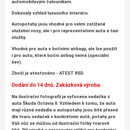
automobilovým čalouníkem.
Dokonalý vzhled luxusního interiéru.
Autopotahy jsou vhodné pro velmi zatížené
služební vozy, ale i pro reprezentativní auta a taxi
služby.
Vhodné pro auta s bočními airbagy, ale lze použít
i pro auto, které boční airbag nemá (speciální
šev).
Zboží je atestováno - ATEST 8SD.
Dodání do 14 dnů. Zakázková výroba.
Na ilustrační fotografii je vyfocena sedačka z
auta Škoda Octavia II. Vzhledem k tomu, že auta
mají různá sedadla a autopotahy jsou šité přesně
dle tvaru sedaček v konkrétním autě, potahy pro
Váš vůz se můžou od ilustrační fotky tvarově
lišit. Při výrobě a zpracování střihů pro konkrétní