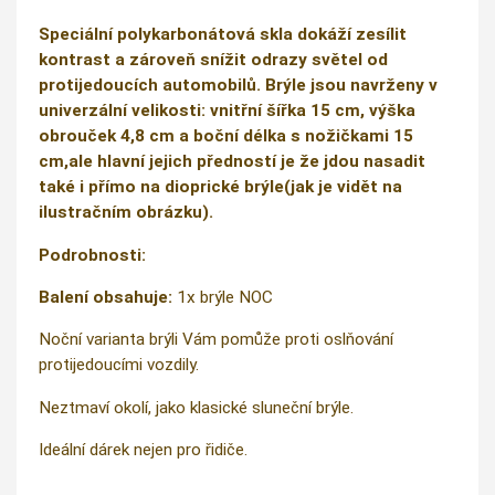
Speciální polykarbonátová skla dokáží zesílit
kontrast a zároveň snížit odrazy světel od
protijedoucích automobilů. Brýle jsou navrženy v
univerzální velikosti: vnitřní šířka 15 cm, výška
obrouček 4,8 cm a boční délka s nožičkami 15
cm,ale hlavní jejich předností je že jdou nasadit
také i přímo na dioprické brýle(jak je vidět na
ilustračním obrázku).
Podrobnosti:
Balení obsahuje:
1x brýle NOC
Noční varianta brýli Vám pomůže proti oslňování
protijedoucími vozdily.
Neztmaví okolí, jako klasické sluneční brýle.
Ideální dárek nejen pro řidiče.