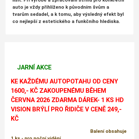
auto je vždy přihlíženo k původním švům a
tvarům sedadel, a k tomu, aby výsledný efekt byl
co nejlepší z estetického a funkčního hlediska.
JARNÍ AKCE
KE KAŽDÉMU AUTOPOTAHU OD CENY
1600,- KČ ZAKOUPENÉMU BĚHEM
ČERVNA 2026 ZDARMA DÁREK- 1 KS HD
VISION BRÝLÍ PRO ŘIDIČE V CENĚ 249,-
KČ
Balení obsahuje
1 ks - pro noční vidění