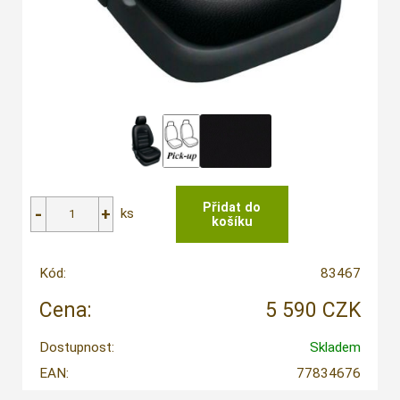
ks
Kód:
83467
Cena:
5 590 CZK
Dostupnost:
Skladem
EAN:
77834676