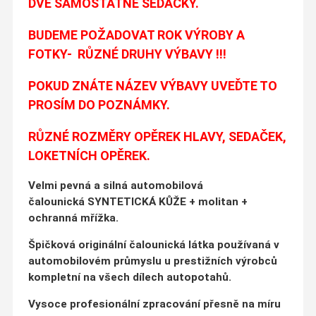
DVĚ SAMOSTATNÉ SEDAČKY.
BUDEME POŽADOVAT ROK VÝROBY A
FOTKY- RŮZNÉ DRUHY VÝBAVY !!!
POKUD ZNÁTE NÁZEV VÝBAVY UVEĎTE TO
PROSÍM DO POZNÁMKY.
RŮZNÉ ROZMĚRY OPĚREK HLAVY, SEDAČEK,
LOKETNÍCH OPĚREK.
Velmi pevná a silná automobilová
čalounická SYNTETICKÁ KŮŽE + molitan +
ochranná mřížka.
Špičková originální čalounická látka používaná v
automobilovém průmyslu u prestižních výrobců
kompletní na všech dílech autopotahů.
Vysoce profesionální zpracování přesně na míru