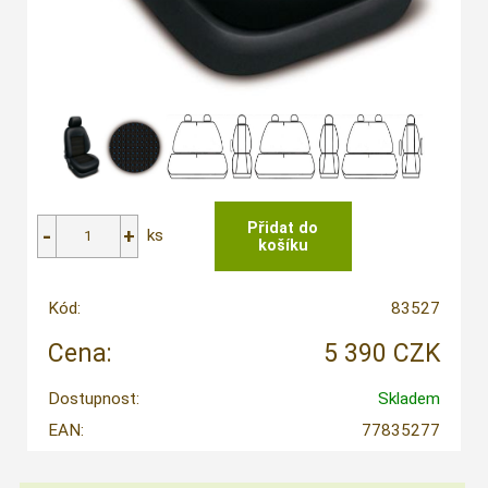
ks
Kód:
83527
Cena:
5 390 CZK
Dostupnost:
Skladem
EAN:
77835277