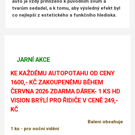
auto je vždy přihlíženo k původním švům a
tvarům sedadel, a k tomu, aby výsledný efekt byl
co nejlepší z estetického a funkčního hlediska.
JARNÍ AKCE
KE KAŽDÉMU AUTOPOTAHU OD CENY
1600,- KČ ZAKOUPENÉMU BĚHEM
ČERVNA 2026 ZDARMA DÁREK- 1 KS HD
VISION BRÝLÍ PRO ŘIDIČE V CENĚ 249,-
KČ
Balení obsahuje
1 ks - pro noční vidění