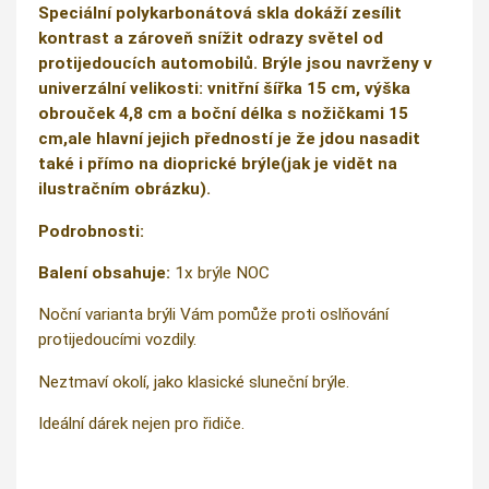
Speciální polykarbonátová skla dokáží zesílit
kontrast a zároveň snížit odrazy světel od
protijedoucích automobilů. Brýle jsou navrženy v
univerzální velikosti: vnitřní šířka 15 cm, výška
obrouček 4,8 cm a boční délka s nožičkami 15
cm,ale hlavní jejich předností je že jdou nasadit
také i přímo na dioprické brýle(jak je vidět na
ilustračním obrázku).
Podrobnosti:
Balení obsahuje:
1x brýle NOC
Noční varianta brýli Vám pomůže proti oslňování
protijedoucími vozdily.
Neztmaví okolí, jako klasické sluneční brýle.
Ideální dárek nejen pro řidiče.