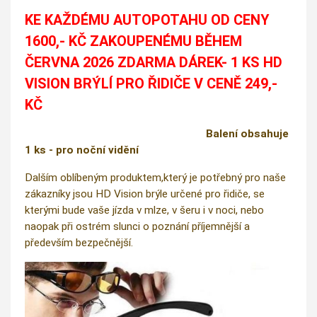
KE KAŽDÉMU AUTOPOTAHU OD CENY
1600,- KČ ZAKOUPENÉMU BĚHEM
ČERVNA 2026 ZDARMA DÁREK- 1 KS HD
VISION BRÝLÍ PRO ŘIDIČE V CENĚ 249,-
KČ
Balení obsahuje
1 ks - pro noční vidění
Dalším oblíbeným produktem,který je potřebný pro naše
zákazníky jsou HD Vision brýle určené pro řidiče, se
kterými bude vaše jízda v mlze, v šeru i v noci, nebo
naopak při ostrém slunci o poznání příjemnější a
především bezpečnější.