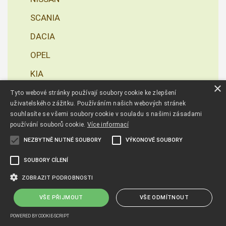
SCANIA
DACIA
OPEL
KIA
×
IVECO
Tyto webové stránky používají soubory cookie ke zlepšení
uživatelského zážitku. Používáním našich webových stránek
SUBARU
souhlasíte se všemi soubory cookie v souladu s našimi zásadami
používání souborů cookie.
Více informací
MITSUBISHI
NEZBYTNĚ NUTNÉ SOUBORY
VÝKONOVÉ SOUBORY
OUTLANDER IV, 5 míst, od r. 2016
SOUBORY CÍLENÍ
L200 IV od r. 2015
ZOBRAZIT PODROBNOSTI
COLT, od r. 2011
VŠE PŘIJMOUT
VŠE ODMÍTNOUT
L200, od r. 2006
POWERED BY COOKIE-SCRIPT
ECLIPSE CROSS PLUG IN HYBRID, od r. 2021