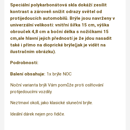
Speciální polykarbonátová skla dokáží zesílit
kontrast a zároveň snížit odrazy světel od
protijedoucích automobilů. Brýle jsou navrženy v
univerzální velikosti: vnitřní šířka 15 cm, výška
obrouček 4,8 cm a boční délka s nožičkami 15
cm,ale hlavní jejich předností je že jdou nasadit
také i přímo na dioprické brýle(jak je vidět na
ilustračním obrázku).
Podrobnosti:
Balení obsahuje:
1x brýle NOC
Noční varianta brýli Vám pomůže proti oslňování
protijedoucími vozdily.
Neztmaví okolí, jako klasické sluneční brýle.
Ideální dárek nejen pro řidiče.