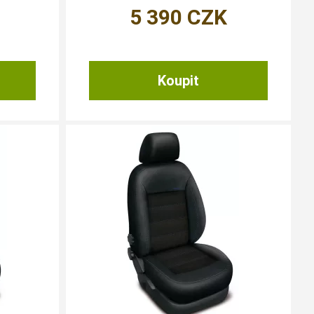
5 390
CZK