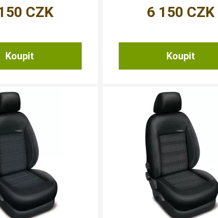
 150
CZK
6 150
CZK