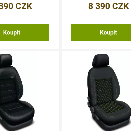
 390
CZK
8 390
CZK