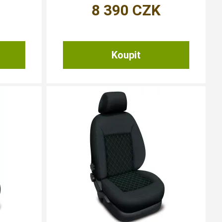
8 390
CZK