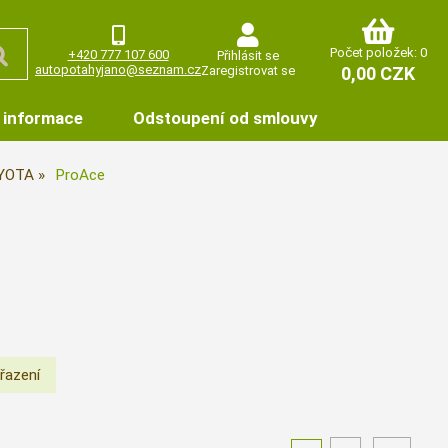
Počet položek: 0
+420 777 107 600
Přihlásit se
autopotahyjano@seznam.cz
Zaregistrovat se
0,00 CZK
 informace
Odstoupení od smlouvy
YOTA
ProAce