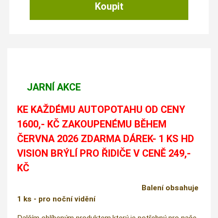
JARNÍ AKCE
KE KAŽDÉMU AUTOPOTAHU OD CENY
1600,- KČ ZAKOUPENÉMU BĚHEM
ČERVNA 2026 ZDARMA DÁREK- 1 KS HD
VISION BRÝLÍ PRO ŘIDIČE V CENĚ 249,-
KČ
Balení obsahuje
1 ks - pro noční vidění
Dalším oblíbeným produktem,který je potřebný pro naše