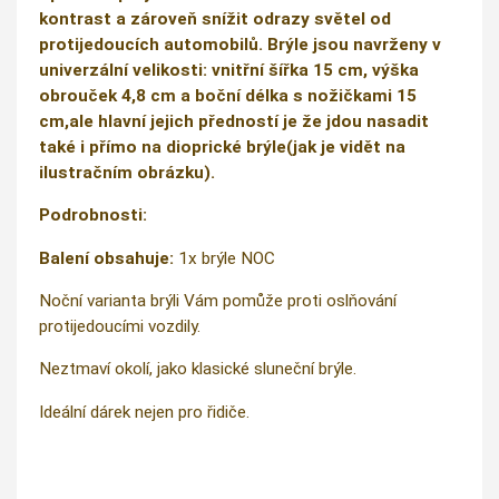
kontrast a zároveň snížit odrazy světel od
protijedoucích automobilů. Brýle jsou navrženy v
univerzální velikosti: vnitřní šířka 15 cm, výška
obrouček 4,8 cm a boční délka s nožičkami 15
cm,ale hlavní jejich předností je že jdou nasadit
také i přímo na dioprické brýle(jak je vidět na
ilustračním obrázku).
Podrobnosti:
Balení obsahuje:
1x brýle NOC
Noční varianta brýli Vám pomůže proti oslňování
protijedoucími vozdily.
Neztmaví okolí, jako klasické sluneční brýle.
Ideální dárek nejen pro řidiče.