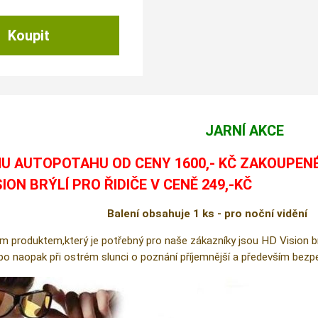
JARNÍ AKCE
U AUTOPOTAHU OD CENY 1600,- KČ ZAKOUPEN
SION BRÝLÍ PRO ŘIDIČE V CENĚ 249,-KČ
Balení obsahuje 1 ks - pro noční vidění
m produktem,který je potřebný pro naše zákazníky jsou HD Vision brýl
ebo naopak při ostrém slunci o poznání příjemnější a především bezpe