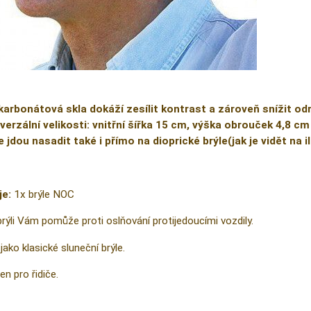
karbonátová skla dokáží zesílit kontrast a zároveň snížit od
verzální velikosti: vnitřní šířka 15 cm, výška obrouček 4,8 cm
e jdou nasadit také i přímo na dioprické brýle(jak je vidět na 
je:
1x brýle NOC
brýli Vám pomůže proti oslňování protijedoucími vozdily.
jako klasické sluneční brýle.
en pro řidiče.