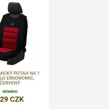
ICKÝ POTAH NA 1
LO ERGONOMIC,
ČERVENÝ
skladem
829
CZK