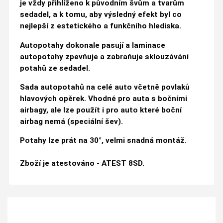
je vždy přihlíženo k původním švům a tvarům
sedadel, a k tomu, aby výsledný efekt byl co
nejlepší z estetického a funkčního hlediska.
Autopotahy dokonale pasují a laminace
autopotahy zpevňuje a zabraňuje sklouzávání
potahů ze sedadel.
Sada autopotahů na celé auto včetně povlaků
hlavových opěrek. Vhodné pro auta s bočními
airbagy, ale lze použít i pro auto které boční
airbag nemá (speciální šev).
Potahy lze prát na 30°, velmi snadná montáž.
Zboží je atestováno - ATEST 8SD.