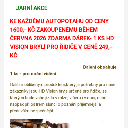
JARNÍ AKCE
KE KAŽDÉMU AUTOPOTAHU OD CENY
1600,- KČ ZAKOUPENÉMU BĚHEM
ČERVNA 2026 ZDARMA DÁREK- 1 KS HD
VISION BRÝLÍ PRO ŘIDIČE V CENĚ 249,-
KČ
Balení obsahuje
1 ks - pro noční vidění
Dalším oblíbeným produktem,který je potřebný pro naše
zákazníky jsou HD Vision brýle určené pro řidiče, se
kterými bude vaše jízda v mlze, v šeru i v noci, nebo
naopak při ostrém slunci o poznání příjemnější a
především bezpečnější.