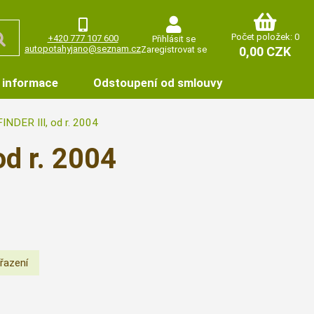
Počet položek: 0
+420 777 107 600
Přihlásit se
autopotahyjano@seznam.cz
Zaregistrovat se
0,00 CZK
 informace
Odstoupení od smlouvy
NDER III, od r. 2004
d r. 2004