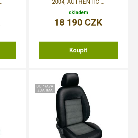
.
2004, AUTHENTIC ...
skladem
K
18 190
CZK