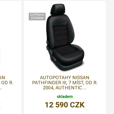
AN
AUTOPOTAHY NISSAN
 OD R.
PATHFINDER III, 7 MÍST, OD R.
.
2004, AUTHENTIC ...
skladem
K
12 590
CZK