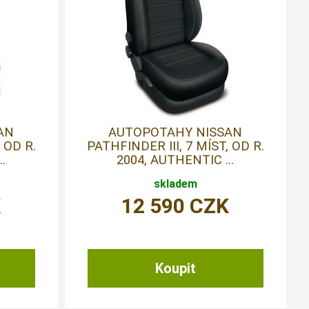
AN
AUTOPOTAHY NISSAN
 OD R.
PATHFINDER III, 7 MÍST, OD R.
.
2004, AUTHENTIC ...
skladem
K
12 590
CZK