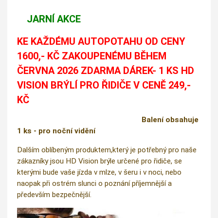
JARNÍ AKCE
KE KAŽDÉMU AUTOPOTAHU OD CENY
1600,- KČ ZAKOUPENÉMU BĚHEM
ČERVNA 2026 ZDARMA DÁREK- 1 KS HD
VISION BRÝLÍ PRO ŘIDIČE V CENĚ 249,-
KČ
Balení obsahuje
1 ks - pro noční vidění
Dalším oblíbeným produktem,který je potřebný pro naše
zákazníky jsou HD Vision brýle určené pro řidiče, se
kterými bude vaše jízda v mlze, v šeru i v noci, nebo
naopak při ostrém slunci o poznání příjemnější a
především bezpečnější.