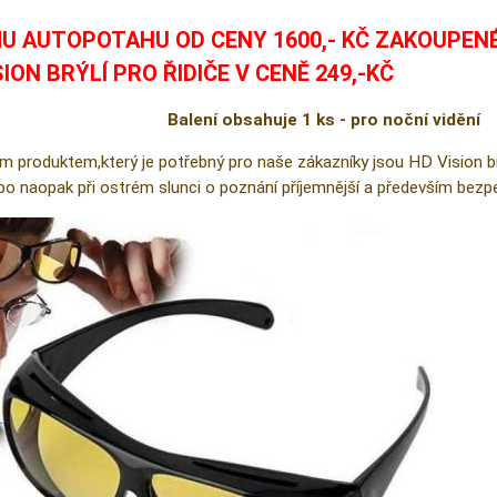
U AUTOPOTAHU OD CENY 1600,- KČ ZAKOUPEN
SION BRÝLÍ PRO ŘIDIČE V CENĚ 249,-KČ
Balení obsahuje 1 ks - pro noční vidění
m produktem,který je potřebný pro naše zákazníky jsou HD Vision brýl
ebo naopak při ostrém slunci o poznání příjemnější a především bezpe