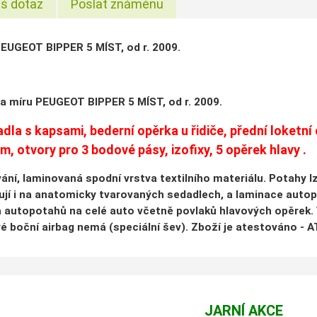
š dotaz
Poslat známénu
EUGEOT BIPPER 5 MÍST, od r. 2009.
a míru PEUGEOT BIPPER 5 MÍST, od r. 2009.
dla s kapsami, bederní opěrka u řidiče, přední loketn
, otvory pro 3 bodové pásy, izofixy, 5 opěrek hlavy .
vání, laminovaná spodní vrstva textilního materiálu. Potahy 
jí i na anatomicky tvarovaných sedadlech, a laminace auto
 autopotahů na celé auto včetně povlaků hlavových opěrek. V
ré boční airbag nemá (speciální šev). Zboží je atestováno - 
JARNÍ AKCE