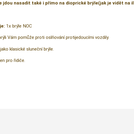
e jdou nasadit také i přímo na dioprické brýle(jak je vidět na 
je:
1x brýle NOC
brýli Vám pomůže proti oslňování protijedoucími vozdily.
jako klasické sluneční brýle.
en pro řidiče.