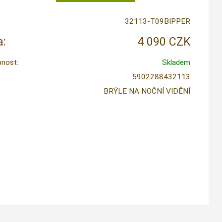
32113-T09BIPPER
:
4 090 CZK
nost:
Skladem
5902288432113
BRÝLE NA NOČNÍ VIDĚNÍ