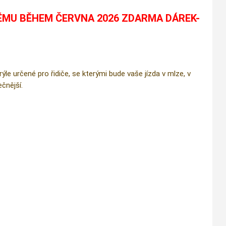
ÉMU BĚHEM ČERVNA 2026 ZDARMA DÁREK-
e určené pro řidiče, se kterými bude vaše jízda v mlze, v
čnější.