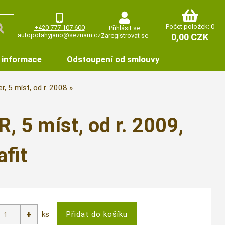
Počet položek: 0
+420 777 107 600
Přihlásit se
autopotahyjano@seznam.cz
Zaregistrovat se
0,00 CZK
 informace
Odstoupení od smlouvy
r, 5 míst, od r. 2008
 5 míst, od r. 2009,
fit
ks