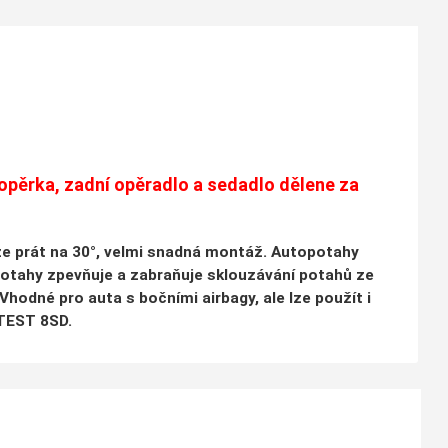
í opěrka, zadní opěradlo a sedadlo dělene za
lze prát na 30°, velmi snadná montáž. Autopotahy
potahy zpevňuje a zabraňuje sklouzávání potahů ze
hodné pro auta s bočními airbagy, ale lze použít i
ATEST 8SD.