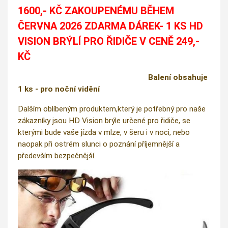
1600,- KČ ZAKOUPENÉMU BĚHEM
ČERVNA 2026 ZDARMA DÁREK- 1 KS HD
VISION BRÝLÍ PRO ŘIDIČE V CENĚ 249,-
KČ
Balení obsahuje
1 ks - pro noční vidění
Dalším oblíbeným produktem,který je potřebný pro naše
zákazníky jsou HD Vision brýle určené pro řidiče, se
kterými bude vaše jízda v mlze, v šeru i v noci, nebo
naopak při ostrém slunci o poznání příjemnější a
především bezpečnější.