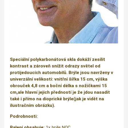
Speciální polykarbonátová skla dokáží zesílit
kontrast a zároveň snížit odrazy světel od
protijedoucích automobilů. Brýle jsou navrženy v
univerzální velikosti: vnitřní šířka 15 cm, výška
obrouček 4,8 cm a boční délka s nožičkami 15
cm,ale hlavní jejich předností je že jdou nasadit
také i přímo na dioprické brýle(jak je vidět na
ilustračním obrázku).
Podrobnosti:
Balení obsahuje:
1x brýle NOC